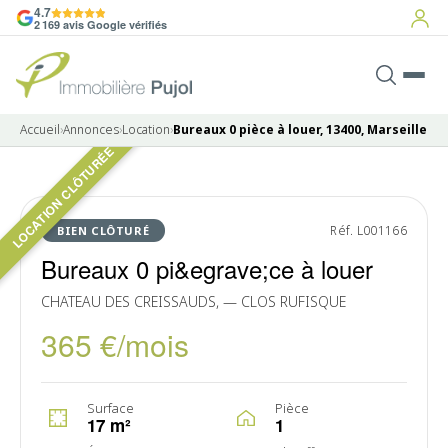
4.7
2 169 avis Google vérifiés
Accueil
›
Annonces
›
Location
›
Bureaux 0 pièce à louer, 13400, Marseille
LOCATION CLÔTURÉE
Pas de photo disponible
LOUÉ
Réf. L001166
BIEN CLÔTURÉ
Bureaux 0 pi&egrave;ce à louer
CHATEAU DES CREISSAUDS, — CLOS RUFISQUE
365 €/mois
Surface
Pièce
17 m²
1