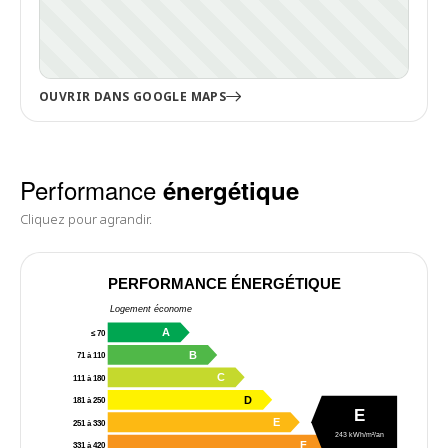
OUVRIR DANS GOOGLE MAPS
Performance
énergétique
Cliquez pour agrandir.
PERFORMANCE ÉNERGÉTIQUE
Logement économe
A
≤ 70
B
71 à 110
C
111 à 180
D
181 à 250
E
E
251 à 330
243 kWh/m²/an
F
331 à 420