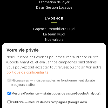
Estimation de loyer
Devis Gestion Locative
L'AGENCE
L'agence Immobilière Pujol
La team Pujol
Nos valeurs
Avis clients
Votre vie privée
Conseils
Candidater chez nous
Nous utilisons des cookies pour mesurer l'audience du site
(Google Analytics) et évaluer nos campagnes publicitaires.
NOUS CONTACTER
Vous pouvez tout accepter, tout refuser, ou choisir. Voir notre
politique de confidentialité
.
7 rue du Docteur Fiolle, 13006 Marseille
Nécessaires
— indispensables au fonctionnement du site
Lun – Jeu : 9h – 12h / 14h – 18h
(toujours actifs).
Ven : 9h – 12h / 14h – 17h
Mesure d'audience
— statistiques de visite (Google Analytics).
NOUS ÉCRIRE
Publicité
— mesure de nos campagnes (Google Ads).