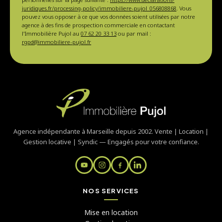
juridiques.fr/processing-policy/immobiliere-pujol_056808868
. Vous
pouvez vous opposer à ce que vos données soient utilisées par notre
agence à des fins de prospection commerciale en contactant
l'Immobilière Pujol au
07 62 20 33 13
ou par mail :
rgpd@immobiliere-pujol.fr
Agence indépendante à Marseille depuis 2002. Vente | Location |
Gestion locative | Syndic — Engagés pour votre confiance.
NOS SERVICES
Mise en location