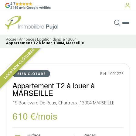
4.7
2 169 avis Google vérifiés
Accueil
›
Annonces
›
Location dans le 13004
›
Appartement T2 à louer, 13004, Marseille
LOCATION CLÔTURÉE
LOUÉ
Réf. L001273
BIEN CLÔTURÉ
Appartement T2 à louer à
MARSEILLE
19 Boulevard De Roux, Chartreux, 13004 MARSEILLE
610 €/mois
Surface
Pièces