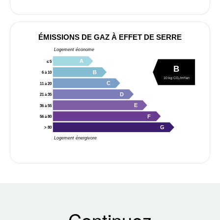
ÉMISSIONS DE GAZ À EFFET DE SERRE
Logement économe
A
≤ 5
B
B
6 à 10
10 kg CO₂/m²/an
C
11 à 20
D
21 à 35
E
36 à 55
F
56 à 80
G
> 80
Logement énergivore
Continuez