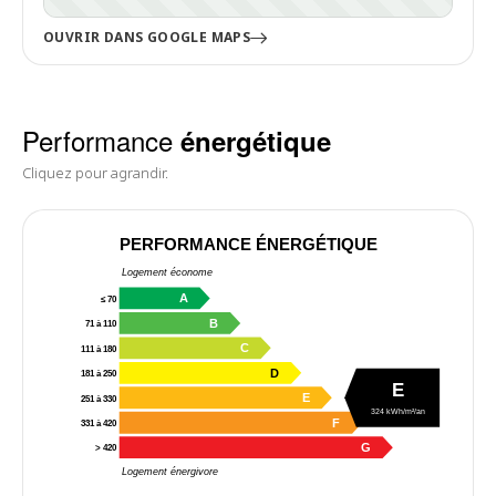
OUVRIR DANS GOOGLE MAPS
Performance
énergétique
Cliquez pour agrandir.
PERFORMANCE ÉNERGÉTIQUE
Logement économe
A
≤ 70
B
71 à 110
C
111 à 180
D
181 à 250
E
E
251 à 330
324 kWh/m²/an
F
331 à 420
G
> 420
Logement énergivore