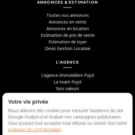
ANNONCES & ESTIMATION
Toutes nos annonces
Annonces en vente
Annonces en location
Estimation de prix de vente
Estimation de loyer
Devis Gestion Locative
L'AGENCE
L'agence Immobilière Pujol
La team Pujol
Nos valeurs
Avis clients
Votre vie privée
Conseils
Candidater chez nous
Nous utilisons des cookies pour mesurer l'audience du site
(Google Analytics) et évaluer nos campagnes publicitaires.
NOUS CONTACTER
Vous pouvez tout accepter, tout refuser, ou choisir. Voir notre
politique de confidentialité
.