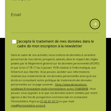
J'accepte le traitement de mes données dans le
cadre de mon inscription à la newsletter
Dans le cadre de nos activités, nous traitons les données à caractère
personnel de nos clients, prospects, salariés, dans le respect des règles
posées par le Règlement général sur les données personnelles (RGPD)
et par la loi n°78-17 du 6 janvier 1978 relative à l'informatique, aux
fichiers et aux libertés. Vous pouvez accéder aux informations
relatives aux traitements de vos données personnelles ainsi qu'à vos
droits en consultant notre politique de traitements des données
personnelles sur la page suivante :
https://www.declarations-
juridiques.fr/processing-policy/immobiliere-pujol_056808868
. Vous
pouvez vous opposer à ce que vos données soient utilisées par notre
agence à des fins de prospection commerciale en contactant
l'Immobilière Pujol au
07 62 20 33 13
ou par mail :
rgpd@immobiliere-pujol.fr