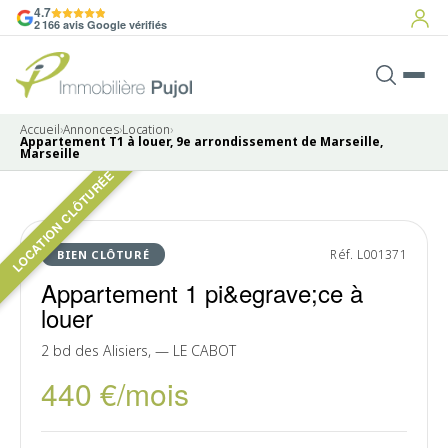
4.7
2 166 avis Google vérifiés
Accueil
›
Annonces
›
Location
›
Appartement T1 à louer, 9e arrondissement de Marseille,
Marseille
LOCATION CLÔTURÉE
Pas de photo disponible
LOUÉ
Réf. L001371
BIEN CLÔTURÉ
Appartement 1 pi&egrave;ce à
louer
2 bd des Alisiers, — LE CABOT
440 €/mois