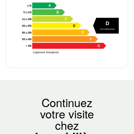
A
≤ 70
B
71 à 110
C
111 à 180
D
D
181 à 250
221 kWh/m²/an
E
251 à 330
F
331 à 420
G
> 420
Logement énergivore
Continuez
votre visite
chez