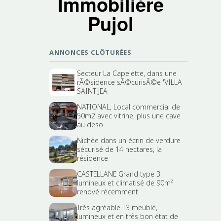
Immobilière
Pujol
ANNONCES CLÔTURÉES
Secteur La Capelette, dans une
rÃ©sidence sÃ©curisÃ©e 'VILLA
SAINT JEA
NATIONAL, Local commercial de
50m2 avec vitrine, plus une cave
au deso
Nichée dans un écrin de verdure
sécurisé de 14 hectares, la
résidence
CASTELLANE Grand type 3
lumineux et climatisé de 90m²
renové récemment
Très agréable T3 meublé,
lumineux et en très bon état de