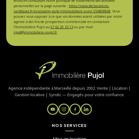
droits en consultant notre politique de traitements des données
personnelles sur la page suivante :
https://www.declarations-
juridiques.fr/processing-policy/immobiliere-pujol_056808868
. Vous
pouvez vous opposer à ce que vos données soient utilisées par notre
agence à des fins de prospection commerciale en contactant
l'Immobilière Pujol au
07 62 20 33 13
ou par mail :
rgpd@immobiliere-pujol.fr
Agence indépendante à Marseille depuis 2002. Vente | Location |
Gestion locative | Syndic — Engagés pour votre confiance.
NOS SERVICES
Mise en location