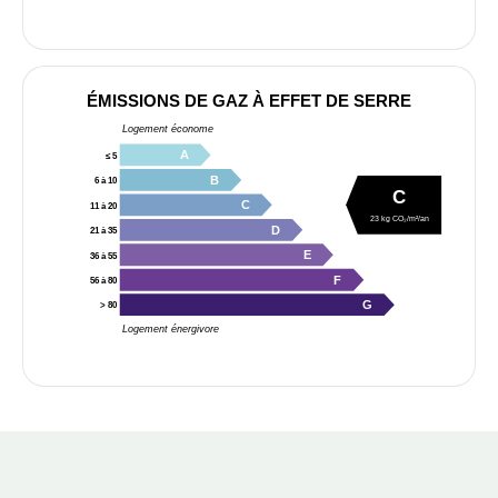
ÉMISSIONS DE GAZ À EFFET DE SERRE
Logement économe
A
≤ 5
B
6 à 10
C
C
11 à 20
23 kg CO₂/m²/an
D
21 à 35
E
36 à 55
F
56 à 80
G
> 80
Logement énergivore