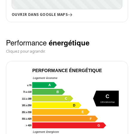
OUVRIR DANS GOOGLE MAPS
Performance
énergétique
Cliquez pour agrandir.
PERFORMANCE ÉNERGÉTIQUE
Logement économe
A
≤ 70
B
71 à 110
C
C
111 à 180
139 kWh/m²/an
D
181 à 250
E
251 à 330
F
331 à 420
G
> 420
Logement énergivore