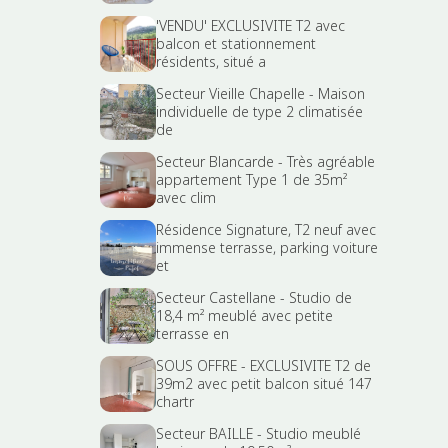
'VENDU' EXCLUSIVITE T2 avec
balcon et stationnement
résidents, situé a
Secteur Vieille Chapelle - Maison
individuelle de type 2 climatisée
de
Secteur Blancarde - Très agréable
appartement Type 1 de 35m²
avec clim
Résidence Signature, T2 neuf avec
immense terrasse, parking voiture
et
Secteur Castellane - Studio de
18,4 m² meublé avec petite
terrasse en
SOUS OFFRE - EXCLUSIVITE T2 de
39m2 avec petit balcon situé 147
chartr
Secteur BAILLE - Studio meublé