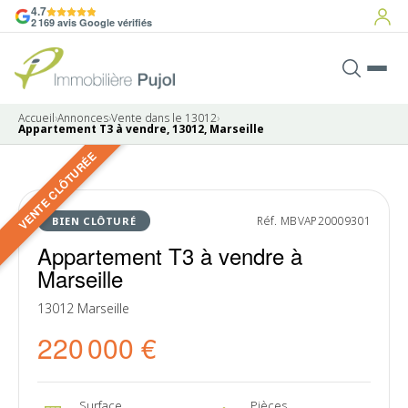
4.7
2 169 avis Google vérifiés
Accueil
›
Annonces
›
Vente dans le 13012
›
Appartement T3 à vendre, 13012, Marseille
VENTE CLÔTURÉE
10 photos
VENDU
Réf. MBVAP20009301
BIEN CLÔTURÉ
Appartement T3 à vendre à
Marseille
13012 Marseille
220 000 €
Surface
Pièces