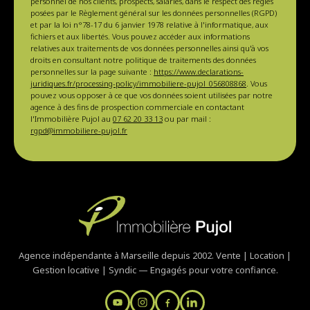
personnel de nos clients, prospects, salariés, dans le respect des règles
posées par le Règlement général sur les données personnelles (RGPD)
et par la loi n°78-17 du 6 janvier 1978 relative à l'informatique, aux
fichiers et aux libertés. Vous pouvez accéder aux informations
relatives aux traitements de vos données personnelles ainsi qu'à vos
droits en consultant notre politique de traitements des données
personnelles sur la page suivante :
https://www.declarations-
juridiques.fr/processing-policy/immobiliere-pujol_056808868
. Vous
pouvez vous opposer à ce que vos données soient utilisées par notre
agence à des fins de prospection commerciale en contactant
l'Immobilière Pujol au
07 62 20 33 13
ou par mail :
rgpd@immobiliere-pujol.fr
Agence indépendante à Marseille depuis 2002. Vente | Location |
Gestion locative | Syndic — Engagés pour votre confiance.