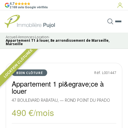
4.7
2 169 avis Google vérifiés
Accueil
›
Annonces
›
Location
›
Appartement T1 à louer, 8e arrondissement de Marseille,
Marseille
LOCATION CLÔTURÉE
Pas de photo disponible
LOUÉ
Réf. L001447
BIEN CLÔTURÉ
Appartement 1 pi&egrave;ce à
louer
47 BOULEVARD RABATAU, — ROND POINT DU PRADO
490 €/mois