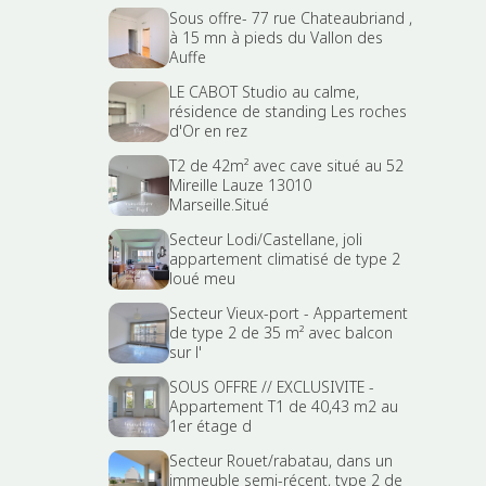
Sous offre- 77 rue Chateaubriand ,
à 15 mn à pieds du Vallon des
Auffe
LE CABOT Studio au calme,
résidence de standing Les roches
d'Or en rez
T2 de 42m² avec cave situé au 52
Mireille Lauze 13010
Marseille.Situé
Secteur Lodi/Castellane, joli
appartement climatisé de type 2
loué meu
Secteur Vieux-port - Appartement
de type 2 de 35 m² avec balcon
sur l'
SOUS OFFRE // EXCLUSIVITE -
Appartement T1 de 40,43 m2 au
1er étage d
Secteur Rouet/rabatau, dans un
immeuble semi-récent, type 2 de