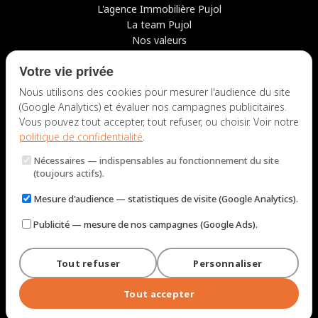
L'agence Immobilière Pujol
La team Pujol
Nos valeurs
Avis clients
Votre vie privée
Conseils
Candidater chez nous
Nous utilisons des cookies pour mesurer l'audience du site
(Google Analytics) et évaluer nos campagnes publicitaires.
NOUS CONTACTER
Vous pouvez tout accepter, tout refuser, ou choisir. Voir notre
politique de confidentialité
.
7 rue du Docteur Fiolle, 13006 Marseille
Nécessaires
— indispensables au fonctionnement du site
Lun – Jeu : 9h – 12h / 14h – 18h
(toujours actifs).
Ven : 9h – 12h / 14h – 17h
Mesure d'audience
— statistiques de visite (Google Analytics).
NOUS ÉCRIRE
Publicité
— mesure de nos campagnes (Google Ads).
Tout refuser
Personnaliser
© 2026 Immobilière Pujol — Marseille. Tous droits réservés.
Mentions légales et tarifs
Politique de confidentialité
Plan du site
Tout accepter
Gérer les cookies
Conçu par
Perel Web Studio