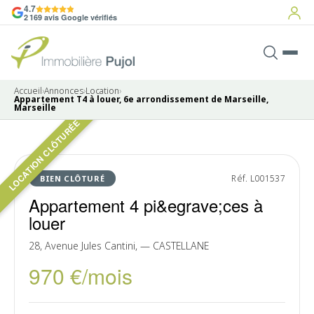
4.7
2 169 avis Google vérifiés
Accueil
›
Annonces
›
Location
›
Appartement T4 à louer, 6e arrondissement de Marseille,
Marseille
LOCATION CLÔTURÉE
Pas de photo disponible
LOUÉ
Réf. L001537
BIEN CLÔTURÉ
Appartement 4 pi&egrave;ces à
louer
28, Avenue Jules Cantini, — CASTELLANE
970 €/mois