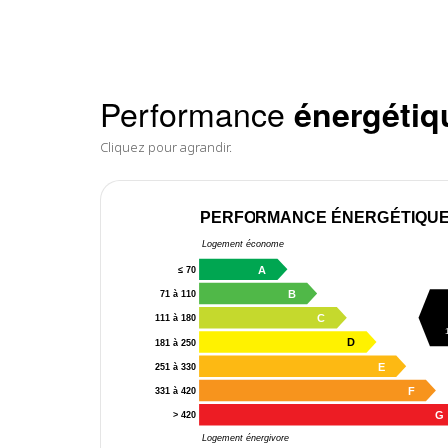
Performance
énergétiq
Cliquez pour agrandir.
PERFORMANCE ÉNERGÉTIQU
Logement économe
A
≤ 70
B
71 à 110
C
111 à 180
D
181 à 250
E
251 à 330
F
331 à 420
G
> 420
Logement énergivore