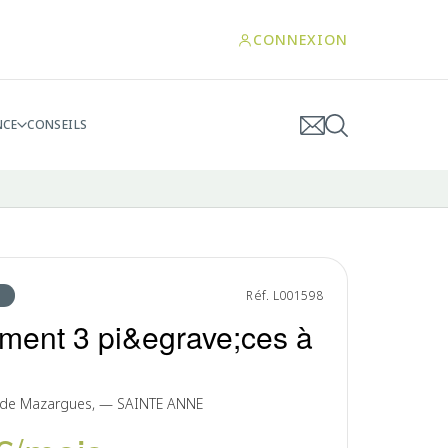
CONNEXION
NCE
CONSEILS
Réf. L001598
ment 3 pi&egrave;ces à
 de Mazargues, — SAINTE ANNE