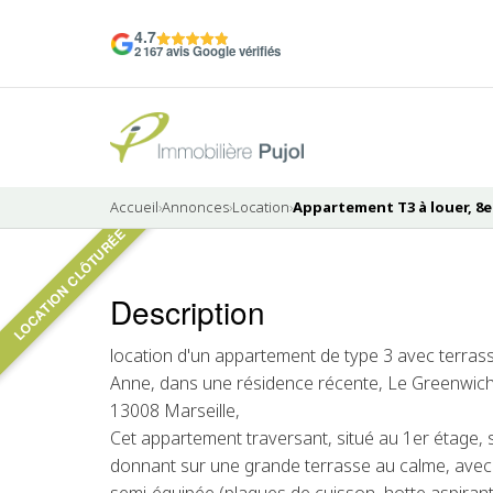
4.7
2 167 avis Google vérifiés
Accueil
›
Annonces
›
Location
›
Appartement T3 à louer, 8e
LOCATION CLÔTURÉE
Pas de photo disponible
Description
LOUÉ
location d'un appartement de type 3 avec terrass
Anne, dans une résidence récente, Le Greenwi
13008 Marseille,
Cet appartement traversant, situé au 1er étage, 
donnant sur une grande terrasse au calme, avec