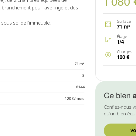
1 080 
te), de 2 chambres équipées de
c branchement pour lave linge et des
Surface
 sous sol de l'immeuble.
71 m²
Étage
1/4
Charges
120 €
71 m²
3
6144
Ce bien
120 €/mois
Confiez-nous v
qu'un bien équi
VO