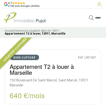
4.7
2 166 avis Google vérifiés
Accueil
›
Annonces
›
Location dans le 13011
›
Appartement T2 à louer, 13011, Marseille
LOCATION CLÔTURÉE
6 photos
LOUÉ
Réf. L001667
BIEN CLÔTURÉ
Appartement T2 à louer à
Marseille
150 Boulevard De Saint Marcel, Saint Marcel, 13011
Marseille
640 €/mois