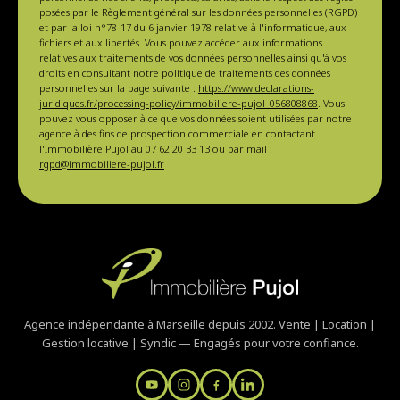
posées par le Règlement général sur les données personnelles (RGPD)
et par la loi n°78-17 du 6 janvier 1978 relative à l'informatique, aux
fichiers et aux libertés. Vous pouvez accéder aux informations
relatives aux traitements de vos données personnelles ainsi qu'à vos
droits en consultant notre politique de traitements des données
personnelles sur la page suivante :
https://www.declarations-
juridiques.fr/processing-policy/immobiliere-pujol_056808868
. Vous
pouvez vous opposer à ce que vos données soient utilisées par notre
agence à des fins de prospection commerciale en contactant
l'Immobilière Pujol au
07 62 20 33 13
ou par mail :
rgpd@immobiliere-pujol.fr
Agence indépendante à Marseille depuis 2002. Vente | Location |
Gestion locative | Syndic — Engagés pour votre confiance.