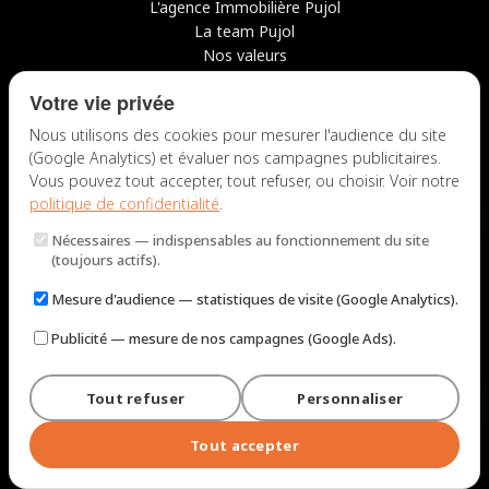
L'agence Immobilière Pujol
La team Pujol
Nos valeurs
Avis clients
Votre vie privée
Conseils
Candidater chez nous
Nous utilisons des cookies pour mesurer l'audience du site
(Google Analytics) et évaluer nos campagnes publicitaires.
NOUS CONTACTER
Vous pouvez tout accepter, tout refuser, ou choisir. Voir notre
politique de confidentialité
.
7 rue du Docteur Fiolle, 13006 Marseille
Nécessaires
— indispensables au fonctionnement du site
Lun – Jeu : 9h – 12h / 14h – 18h
(toujours actifs).
Ven : 9h – 12h / 14h – 17h
Mesure d'audience
— statistiques de visite (Google Analytics).
NOUS ÉCRIRE
Publicité
— mesure de nos campagnes (Google Ads).
Tout refuser
Personnaliser
© 2026 Immobilière Pujol — Marseille. Tous droits réservés.
Mentions légales et tarifs
Politique de confidentialité
Plan du site
Tout accepter
Gérer les cookies
Conçu par
Perel Web Studio