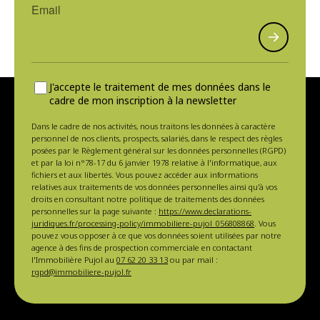
J'accepte le traitement de mes données dans le
cadre de mon inscription à la newsletter
Dans le cadre de nos activités, nous traitons les données à caractère
personnel de nos clients, prospects, salariés, dans le respect des règles
posées par le Règlement général sur les données personnelles (RGPD)
et par la loi n°78-17 du 6 janvier 1978 relative à l'informatique, aux
fichiers et aux libertés. Vous pouvez accéder aux informations
relatives aux traitements de vos données personnelles ainsi qu'à vos
droits en consultant notre politique de traitements des données
personnelles sur la page suivante :
https://www.declarations-
juridiques.fr/processing-policy/immobiliere-pujol_056808868
. Vous
pouvez vous opposer à ce que vos données soient utilisées par notre
agence à des fins de prospection commerciale en contactant
l'Immobilière Pujol au
07 62 20 33 13
ou par mail :
rgpd@immobiliere-pujol.fr