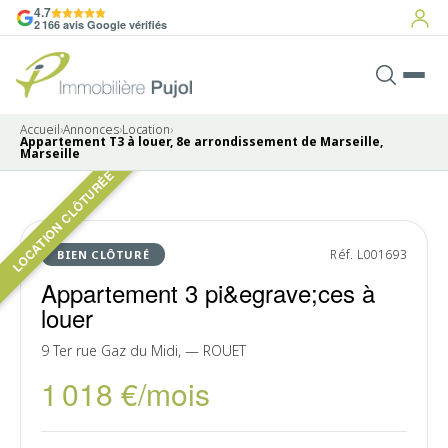
4.7
2 166 avis Google vérifiés
Accueil
›
Annonces
›
Location
›
Appartement T3 à louer, 8e arrondissement de Marseille,
Marseille
LOCATION CLÔTURÉE
Pas de photo disponible
LOUÉ
Réf. L001693
BIEN CLÔTURÉ
Appartement 3 pi&egrave;ces à
louer
9 Ter rue Gaz du Midi, — ROUET
1 018 €/mois