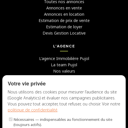
Toutes nos annonces
Annonces en vente
Annonces en location
Estimation de prix de vente
Estimation de loyer
Devis Gestion Locative
L'AGENCE
L'agence Immobilière Pujol
La team Pujol
Nos valeurs
Avis clients
Votre vie privée
Conseils
Candidater chez nous
Nous utilisons des cookies pour mesurer l'audience du site
(Google Analytics) et évaluer nos campagnes publicitaires.
NOUS CONTACTER
Vous pouvez tout accepter, tout refuser, ou choisir. Voir notre
politique de confidentialité
.
7 rue du Docteur Fiolle, 13006 Marseille
Nécessaires
— indispensables au fonctionnement du site
Lun – Jeu : 9h – 12h / 14h – 18h
(toujours actifs).
Ven : 9h – 12h / 14h – 17h