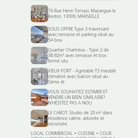
76 Rue Henri Tomasi, Mazargue-le
Redon, 13009, MARSEILLE
SOUS OFFRE Type 3 traversant
avec terrasse et parking situé au
54 bou
Quartier Chartreux - Type 2 de
38.92m² avec terrasse et box
fermé situ
VIEUX PORT - Agréable T3 meublé
climatisé avec balcon situé au
5ème ét
VOUS SOUHAITEZ ESTIMER ET
VENDRE UN BIEN SIMILAIRE?
N'HESITEZ PAS A NOU
LE CABOT, Studio de 20 m² dans
résidence calme, arborée et
sécurisée,
LOCAL COMMERCIAL + CUISINE + COUR