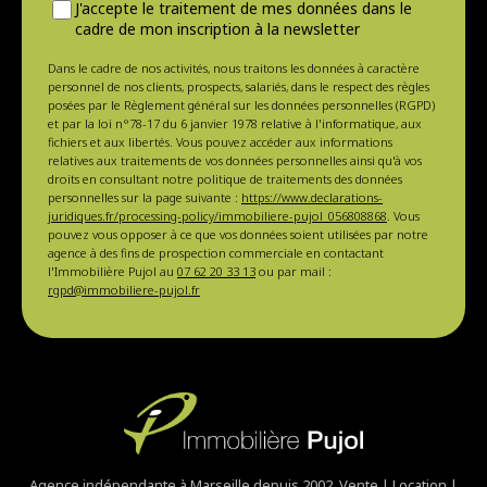
J'accepte le traitement de mes données dans le
cadre de mon inscription à la newsletter
Dans le cadre de nos activités, nous traitons les données à caractère
personnel de nos clients, prospects, salariés, dans le respect des règles
posées par le Règlement général sur les données personnelles (RGPD)
et par la loi n°78-17 du 6 janvier 1978 relative à l'informatique, aux
fichiers et aux libertés. Vous pouvez accéder aux informations
relatives aux traitements de vos données personnelles ainsi qu'à vos
droits en consultant notre politique de traitements des données
personnelles sur la page suivante :
https://www.declarations-
juridiques.fr/processing-policy/immobiliere-pujol_056808868
. Vous
pouvez vous opposer à ce que vos données soient utilisées par notre
agence à des fins de prospection commerciale en contactant
l'Immobilière Pujol au
07 62 20 33 13
ou par mail :
rgpd@immobiliere-pujol.fr
Agence indépendante à Marseille depuis 2002. Vente | Location |