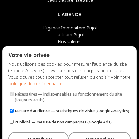
Devis Gestion Locative
L'AGENCE
L'agence Immobilière Pujol
La team Pujol
Nos valeurs
Avis clients
Votre vie privée
Conseils
Candidater chez nous
Nous utilisons des cookies pour mesurer l'audience du site
(Google Analytics) et évaluer nos campagnes publicitaires.
NOUS CONTACTER
Vous pouvez tout accepter, tout refuser, ou choisir. Voir notre
politique de confidentialité
.
7 rue du Docteur Fiolle, 13006 Marseille
Nécessaires
— indispensables au fonctionnement du site
Lun – Jeu : 9h – 12h / 14h – 18h
(toujours actifs).
Ven : 9h – 12h / 14h – 17h
Mesure d'audience
— statistiques de visite (Google Analytics).
NOUS ÉCRIRE
Publicité
— mesure de nos campagnes (Google Ads).
Tout refuser
Personnaliser