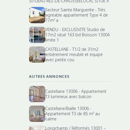
SITUEAU REZ-DE-CHAUSSEELOCAL SITUE A
Secteur Sainte Marguerite - Très
agréable appartement Type 4 de
77m² a
VENDU - EXCLUSIVITE Studio de
17m2 situé 163 bd Boisson 13004
limite 1
CASTELLANE - T1/2 de 31m2
entièrement meublé et équipé
avec petite cou
AUTRES ANNONCES
Castellane 13006 - Appartement
T3 lumineux avec balcon
Castellane/Baille 13006 -
Appartement T3 de 85 m² au
calme
Longchamp / Réformés 13001 –