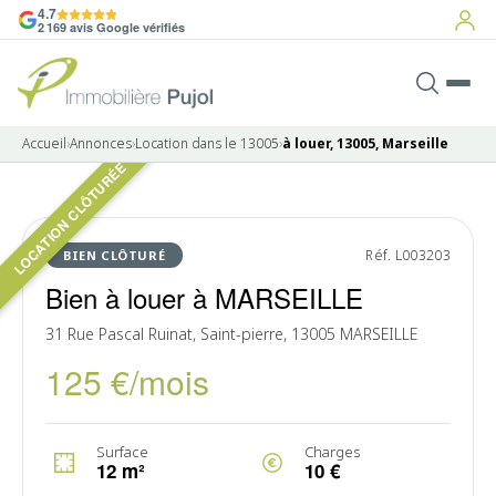
4.7
2 169 avis Google vérifiés
Accueil
›
Annonces
›
Location dans le 13005
›
à louer, 13005, Marseille
LOCATION CLÔTURÉE
LOUÉ
Réf. L003203
BIEN CLÔTURÉ
Bien à louer à MARSEILLE
31 Rue Pascal Ruinat, Saint-pierre, 13005 MARSEILLE
125 €/mois
Surface
Charges
12 m²
10 €