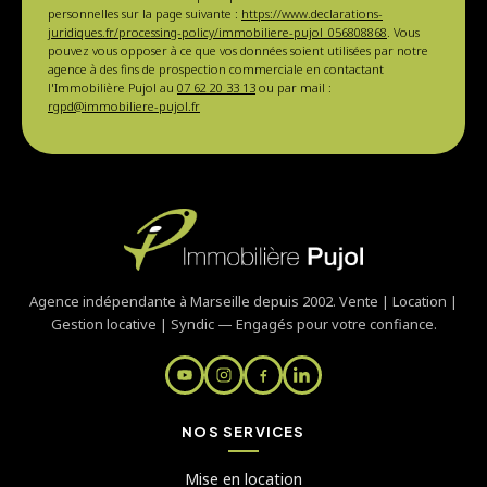
personnelles sur la page suivante :
https://www.declarations-
juridiques.fr/processing-policy/immobiliere-pujol_056808868
. Vous
pouvez vous opposer à ce que vos données soient utilisées par notre
agence à des fins de prospection commerciale en contactant
l'Immobilière Pujol au
07 62 20 33 13
ou par mail :
rgpd@immobiliere-pujol.fr
Agence indépendante à Marseille depuis 2002. Vente | Location |
Gestion locative | Syndic — Engagés pour votre confiance.
NOS SERVICES
Mise en location