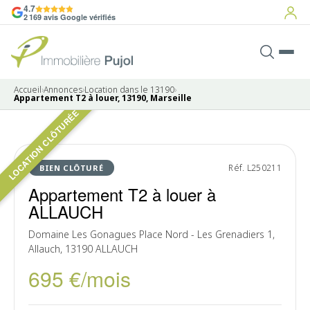
4.7
2 169 avis Google vérifiés
Accueil
›
Annonces
›
Location dans le 13190
›
Appartement T2 à louer, 13190, Marseille
LOCATION CLÔTURÉE
LOUÉ
Réf. L250211
BIEN CLÔTURÉ
Appartement T2 à louer à
ALLAUCH
Domaine Les Gonagues Place Nord - Les Grenadiers 1,
Allauch, 13190 ALLAUCH
695 €/mois