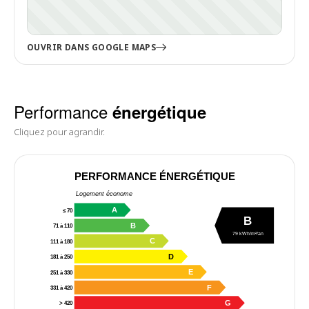
OUVRIR DANS GOOGLE MAPS
Performance
énergétique
Cliquez pour agrandir.
PERFORMANCE ÉNERGÉTIQUE
Logement économe
A
≤ 70
B
B
71 à 110
79 kWh/m²/an
C
111 à 180
D
181 à 250
E
251 à 330
F
331 à 420
G
> 420