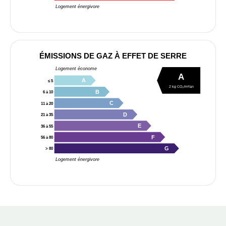
Logement énergivore
ÉMISSIONS DE GAZ À EFFET DE SERRE
Logement économe
A
A
≤ 5
2 kg CO₂/m²/an
B
6 à 10
C
11 à 20
D
21 à 35
E
36 à 55
F
56 à 80
G
> 80
Logement énergivore