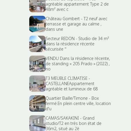
agréable appartement Type 2 de
48m² avec c
Château Gombert - T2 neuf avec
terrasse et garage au calme ,
dans une
Secteur REDON - Studio de 34 m²
dans la résidence récente
sécurisée ''
VENDU Dans la résidence récente,
de standing « 205 Prado » (2022) ,
no
T3 MEUBLE CLIMATISE -
CASTELLANEAppartement
agréable et lumineux de 68
Quartier Baille/Timone - Box
fermé.En plein centre ville, location
d'u
CAMAS/SAKAKINI - Grand
studio/T2 en très bon état de
36m2, situé au 2è