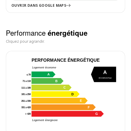
OUVRIR DANS GOOGLE MAPS
Performance
énergétique
Cliquez pour agrandir.
PERFORMANCE ÉNERGÉTIQUE
Logement économe
A
A
≤ 70
40 kWh/m²/an
B
71 à 110
C
111 à 180
D
181 à 250
E
251 à 330
F
331 à 420
G
> 420
Logement énergivore