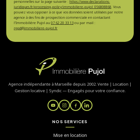
personnelles sur la page suivante :
https://www.declarations-
juridiques.fr/processing-policy/immobiliere-pujol_056808868
. Vous
pouvez vous opposer à ce que vos données soient utilisées par notre
agence à des fins de prospection commerciale en contactant
l'Immobilière Pujol au
07 62 20 33 13
ou par mail :
rgpd@immobiliere-pujol.fr
Agence indépendante à Marseille depuis 2002. Vente | Location |
Gestion locative | Syndic — Engagés pour votre confiance.
NOS SERVICES
Mise en location