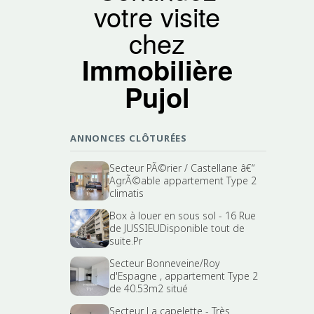
votre visite
chez
Immobilière
Pujol
ANNONCES CLÔTURÉES
Secteur PÃ©rier / Castellane â€“
AgrÃ©able appartement Type 2
climatis
Box à louer en sous sol - 16 Rue
de JUSSIEUDisponible tout de
suite.Pr
Secteur Bonneveine/Roy
d'Espagne , appartement Type 2
de 40.53m2 situé
Secteur La capelette - Très