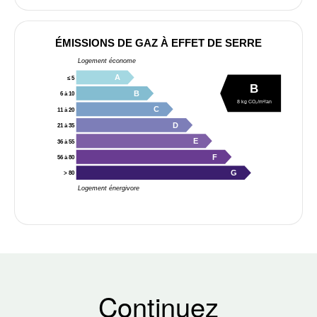
ÉMISSIONS DE GAZ À EFFET DE SERRE
Logement économe
A
≤ 5
B
B
6 à 10
8 kg CO₂/m²/an
C
11 à 20
D
21 à 35
E
36 à 55
F
56 à 80
G
> 80
Logement énergivore
Continuez