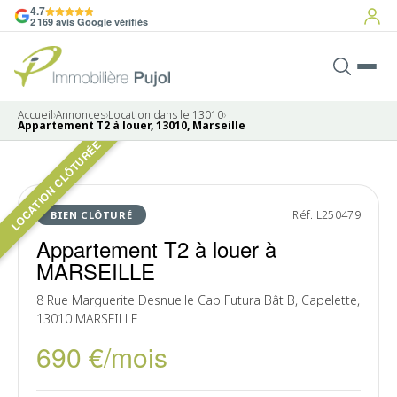
4.7
2 169 avis Google vérifiés
Accueil
›
Annonces
›
Location dans le 13010
›
Appartement T2 à louer, 13010, Marseille
LOCATION CLÔTURÉE
LOUÉ
Réf. L250479
BIEN CLÔTURÉ
Appartement T2 à louer à
MARSEILLE
8 Rue Marguerite Desnuelle Cap Futura Bât B, Capelette,
13010 MARSEILLE
690 €/mois