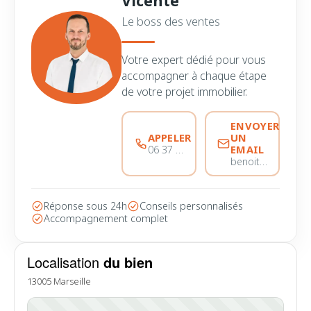
Vicente
Le boss des ventes
Votre expert dédié pour vous
accompagner à chaque étape
de votre projet immobilier.
ENVOYER
APPELER
UN
EMAIL
06 37 56 68 51
benoitmarinvicente@immobiliere-pujol.fr
Réponse sous 24h
Conseils personnalisés
Accompagnement complet
Localisation
du bien
13005 Marseille