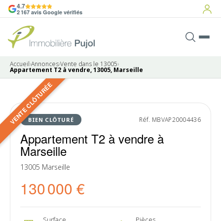
4.7
2 167 avis Google vérifiés
Accueil
›
Annonces
›
Vente dans le 13005
›
Appartement T2 à vendre, 13005, Marseille
VENTE CLÔTURÉE
9 photos
VENDU
Réf. MBVAP20004436
BIEN CLÔTURÉ
Appartement T2 à vendre à
Marseille
13005 Marseille
130 000 €
Surface
Pièces