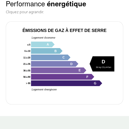
Performance
énergétique
Cliquez pour agrandir.
ÉMISSIONS DE GAZ À EFFET DE SERRE
Logement économe
A
≤ 5
B
6 à 10
C
11 à 20
D
D
21 à 35
36 kg CO₂/m²/an
E
36 à 55
F
56 à 80
G
> 80
Logement énergivore