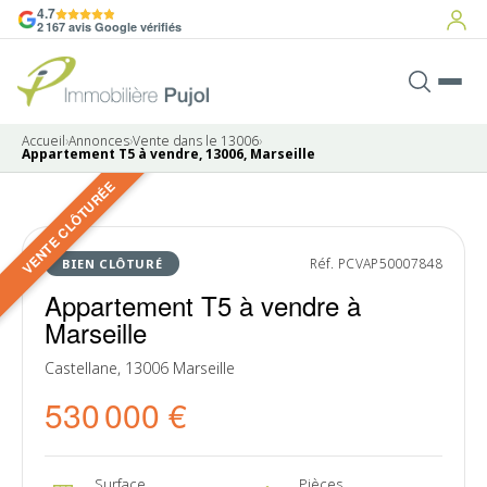
4.7
2 167 avis Google vérifiés
Accueil
›
Annonces
›
Vente dans le 13006
›
Appartement T5 à vendre, 13006, Marseille
VENTE CLÔTURÉE
10 photos
VENDU
Réf. PCVAP50007848
BIEN CLÔTURÉ
Appartement T5 à vendre à
Marseille
Castellane, 13006 Marseille
530 000 €
Surface
Pièces