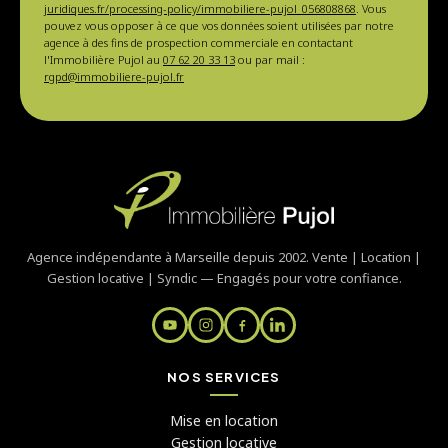
juridiques.fr/processing-policy/immobiliere-pujol_056808868
. Vous
pouvez vous opposer à ce que vos données soient utilisées par notre
agence à des fins de prospection commerciale en contactant
l'Immobilière Pujol au
07 62 20 33 13
ou par mail :
rgpd@immobiliere-pujol.fr
Agence indépendante à Marseille depuis 2002. Vente | Location |
Gestion locative | Syndic — Engagés pour votre confiance.
NOS SERVICES
Mise en location
Gestion locative