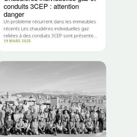
conduits 3CEP : attention
danger
Un problème récurrent dans les immeubles
récents Les chaudières individuelles gaz
reliées à des conduits 3CEP sont présentes
19 MARS 2025
dans de nombreuses copropriétés...