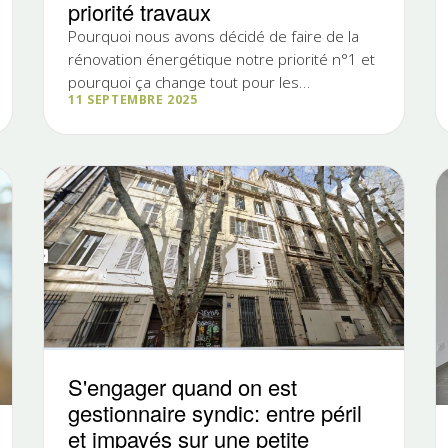
priorité travaux
Pourquoi nous avons décidé de faire de la
rénovation énergétique notre priorité n°1 et
pourquoi ça change tout pour les
11 SEPTEMBRE 2025
copropriétés. Chez Immobilière Pujol,...
S'engager quand on est
gestionnaire syndic: entre péril
et impayés sur une petite