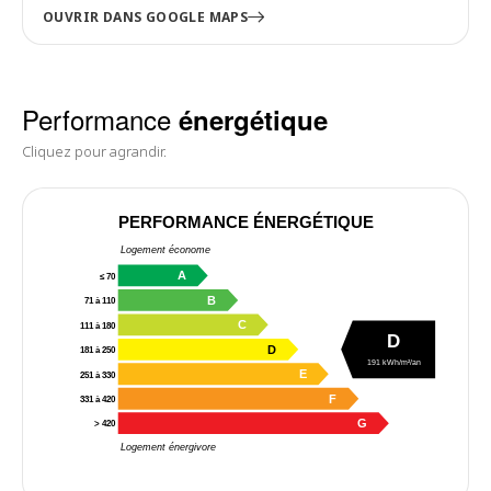
OUVRIR DANS GOOGLE MAPS
Performance
énergétique
Cliquez pour agrandir.
PERFORMANCE ÉNERGÉTIQUE
Logement économe
A
≤ 70
B
71 à 110
C
111 à 180
D
D
181 à 250
191 kWh/m²/an
E
251 à 330
F
331 à 420
G
> 420
Logement énergivore