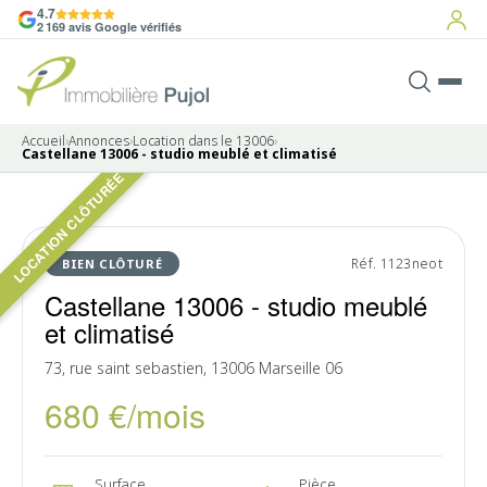
4.7
2 169 avis Google vérifiés
Accueil
›
Annonces
›
Location dans le 13006
›
Castellane 13006 - studio meublé et climatisé
LOCATION CLÔTURÉE
4 photos
LOUÉ
Réf. 1123neot
BIEN CLÔTURÉ
Castellane 13006 - studio meublé
et climatisé
73, rue saint sebastien, 13006 Marseille 06
680 €/mois
Surface
Pièce