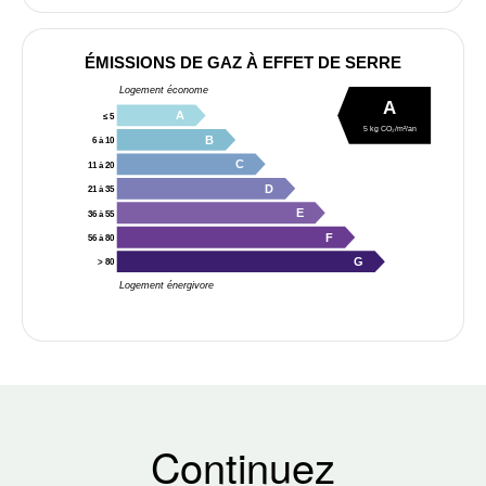
ÉMISSIONS DE GAZ À EFFET DE SERRE
Logement économe
A
A
≤ 5
5 kg CO₂/m²/an
B
6 à 10
C
11 à 20
D
21 à 35
E
36 à 55
F
56 à 80
G
> 80
Logement énergivore
Continuez