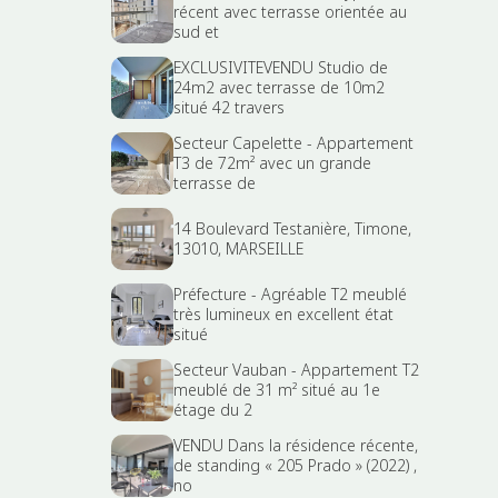
récent avec terrasse orientée au
sud et
EXCLUSIVITEVENDU Studio de
24m2 avec terrasse de 10m2
situé 42 travers
Secteur Capelette - Appartement
T3 de 72m² avec un grande
terrasse de
14 Boulevard Testanière, Timone,
13010, MARSEILLE
Préfecture - Agréable T2 meublé
très lumineux en excellent état
situé
Secteur Vauban - Appartement T2
meublé de 31 m² situé au 1e
étage du 2
VENDU Dans la résidence récente,
de standing « 205 Prado » (2022) ,
no