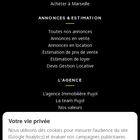
Acheter à Marseille
ANNONCES & ESTIMATION
Toutes nos annonces
Annonces en vente
Annonces en location
Estimation de prix de vente
Estimation de loyer
Devis Gestion Locative
L'AGENCE
L'agence Immobilière Pujol
La team Pujol
Nos valeurs
Avis clients
Votre vie privée
Conseils
Candidater chez nous
Nous utilisons des cookies pour mesurer l'audience du site
(Google Analytics) et évaluer nos campagnes publicitaires.