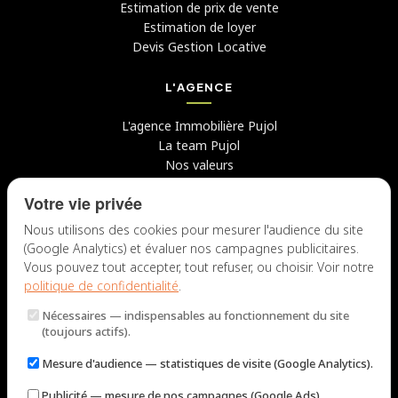
Estimation de prix de vente
Estimation de loyer
Devis Gestion Locative
L'AGENCE
L'agence Immobilière Pujol
La team Pujol
Nos valeurs
Avis clients
Votre vie privée
Conseils
Candidater chez nous
Nous utilisons des cookies pour mesurer l'audience du site
(Google Analytics) et évaluer nos campagnes publicitaires.
NOUS CONTACTER
Vous pouvez tout accepter, tout refuser, ou choisir. Voir notre
politique de confidentialité
.
7 rue du Docteur Fiolle, 13006 Marseille
Nécessaires
— indispensables au fonctionnement du site
Lun – Jeu : 9h – 12h / 14h – 18h
(toujours actifs).
Ven : 9h – 12h / 14h – 17h
Mesure d'audience
— statistiques de visite (Google Analytics).
NOUS ÉCRIRE
Publicité
— mesure de nos campagnes (Google Ads).