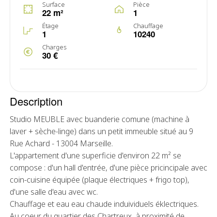
Surface
Pièce
22 m²
1
Étage
Chauffage
1
10240
Charges
30 €
Description
Studio MEUBLE avec buanderie comune (machine à
laver + sèche-linge) dans un petit immeuble situé au 9
Rue Achard - 13004 Marseille.
L'appartement d'une superficie d'environ 22 m² se
compose : d'un hall d'entrée, d'une pièce pricincipale avec
coin-cuisine équipée (plaque électriques + frigo top),
d'une salle d'eau avec wc.
Chauffage et eau eau chaude induividuels éklectriques.
Au coeur du quartier des Chartreux, à proximité de