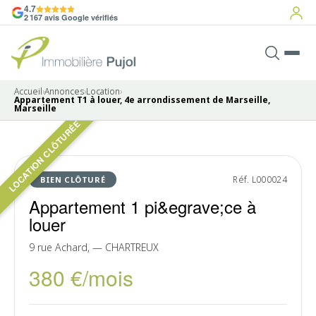
4.7
2 167 avis Google vérifiés
Accueil
›
Annonces
›
Location
›
Appartement T1 à louer, 4e arrondissement de Marseille,
Marseille
LOCATION CLÔTURÉE
Pas de photo disponible
LOUÉ
Réf. L000024
BIEN CLÔTURÉ
Appartement 1 pi&egrave;ce à
louer
9 rue Achard, — CHARTREUX
380 €/mois