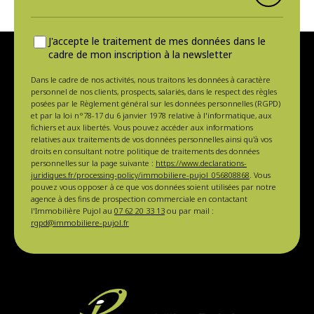
J'accepte le traitement de mes données dans le
cadre de mon inscription à la newsletter
Dans le cadre de nos activités, nous traitons les données à caractère
personnel de nos clients, prospects, salariés, dans le respect des règles
posées par le Règlement général sur les données personnelles (RGPD)
et par la loi n°78-17 du 6 janvier 1978 relative à l'informatique, aux
fichiers et aux libertés. Vous pouvez accéder aux informations
relatives aux traitements de vos données personnelles ainsi qu'à vos
droits en consultant notre politique de traitements des données
personnelles sur la page suivante :
https://www.declarations-
juridiques.fr/processing-policy/immobiliere-pujol_056808868
. Vous
pouvez vous opposer à ce que vos données soient utilisées par notre
agence à des fins de prospection commerciale en contactant
l'Immobilière Pujol au
07 62 20 33 13
ou par mail :
rgpd@immobiliere-pujol.fr