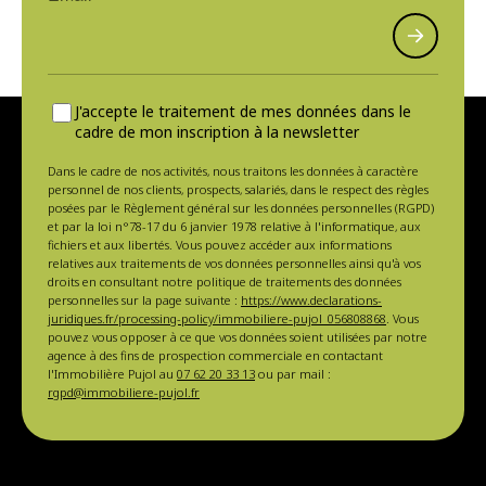
J'accepte le traitement de mes données dans le
cadre de mon inscription à la newsletter
Dans le cadre de nos activités, nous traitons les données à caractère
personnel de nos clients, prospects, salariés, dans le respect des règles
posées par le Règlement général sur les données personnelles (RGPD)
et par la loi n°78-17 du 6 janvier 1978 relative à l'informatique, aux
fichiers et aux libertés. Vous pouvez accéder aux informations
relatives aux traitements de vos données personnelles ainsi qu'à vos
droits en consultant notre politique de traitements des données
personnelles sur la page suivante :
https://www.declarations-
juridiques.fr/processing-policy/immobiliere-pujol_056808868
. Vous
pouvez vous opposer à ce que vos données soient utilisées par notre
agence à des fins de prospection commerciale en contactant
l'Immobilière Pujol au
07 62 20 33 13
ou par mail :
rgpd@immobiliere-pujol.fr