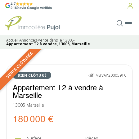
4.7
2 169 avis Google vérifiés
Accueil
›
Annonces
›
Vente dans le 13005
›
Appartement T2 à vendre, 13005, Marseille
VENTE CLÔTURÉE
10 photos
VENDU
Réf. MBVAP20005910
BIEN CLÔTURÉ
Appartement T2 à vendre à
Marseille
13005 Marseille
180 000 €
Surface
Pièces