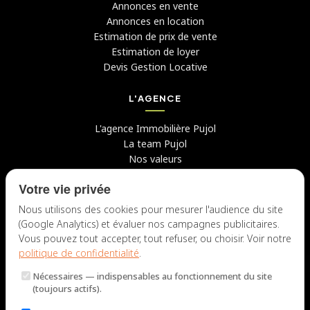
Annonces en vente
Annonces en location
Estimation de prix de vente
Estimation de loyer
Devis Gestion Locative
L'AGENCE
L'agence Immobilière Pujol
La team Pujol
Nos valeurs
Avis clients
Votre vie privée
Conseils
Candidater chez nous
Nous utilisons des cookies pour mesurer l'audience du site
(Google Analytics) et évaluer nos campagnes publicitaires.
NOUS CONTACTER
Vous pouvez tout accepter, tout refuser, ou choisir. Voir notre
politique de confidentialité
.
7 rue du Docteur Fiolle, 13006 Marseille
Nécessaires
— indispensables au fonctionnement du site
Lun – Jeu : 9h – 12h / 14h – 18h
(toujours actifs).
Ven : 9h – 12h / 14h – 17h