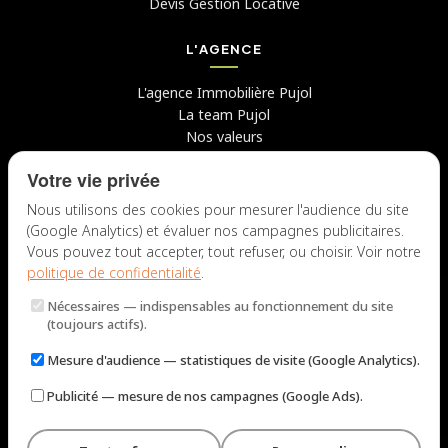
Devis Gestion Locative
L'AGENCE
L'agence Immobilière Pujol
La team Pujol
Nos valeurs
Avis clients
Votre vie privée
Conseils
Candidater chez nous
Nous utilisons des cookies pour mesurer l'audience du site
(Google Analytics) et évaluer nos campagnes publicitaires.
NOUS CONTACTER
Vous pouvez tout accepter, tout refuser, ou choisir. Voir notre
politique de confidentialité
.
7 rue du Docteur Fiolle, 13006 Marseille
Nécessaires
— indispensables au fonctionnement du site
Lun – Jeu : 9h – 12h / 14h – 18h
(toujours actifs).
Ven : 9h – 12h / 14h – 17h
Mesure d'audience
— statistiques de visite (Google Analytics).
NOUS ÉCRIRE
Publicité
— mesure de nos campagnes (Google Ads).