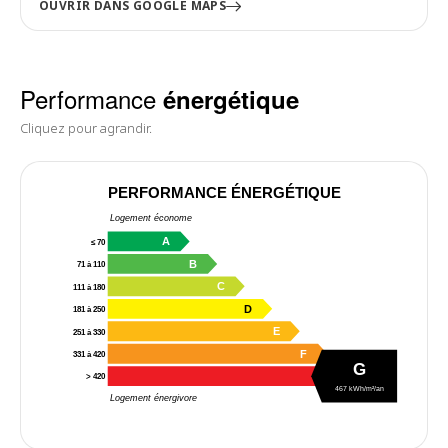
OUVRIR DANS GOOGLE MAPS
Performance
énergétique
Cliquez pour agrandir.
PERFORMANCE ÉNERGÉTIQUE
Logement économe
A
≤ 70
B
71 à 110
C
111 à 180
D
181 à 250
E
251 à 330
F
331 à 420
G
G
> 420
467 kWh/m²/an
Logement énergivore