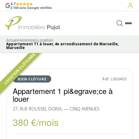
4.7
2 169 avis Google vérifiés
Accueil
›
Annonces
›
Location
›
Appartement T1 à louer, 4e arrondissement de Marseille,
Marseille
LOCATION CLÔTURÉE
Pas de photo disponible
LOUÉ
Réf. L000400
BIEN CLÔTURÉ
Appartement 1 pi&egrave;ce à
louer
27, RUE ROUSSEL DORIA, — CINQ AVENUES
380 €/mois