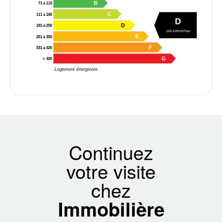
B
71 à 110
C
111 à 180
D
D
181 à 250
166 kWh/m²/an
E
251 à 330
F
331 à 420
G
> 420
Logement énergivore
Continuez
votre visite
chez
Immobilière