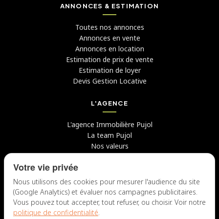
ANNONCES & ESTIMATION
Toutes nos annonces
Annonces en vente
Annonces en location
Estimation de prix de vente
Estimation de loyer
Devis Gestion Locative
L'AGENCE
L'agence Immobilière Pujol
La team Pujol
Nos valeurs
Avis clients
Votre vie privée
Conseils
Candidater chez nous
Nous utilisons des cookies pour mesurer l'audience du site
(Google Analytics) et évaluer nos campagnes publicitaires.
NOUS CONTACTER
Vous pouvez tout accepter, tout refuser, ou choisir. Voir notre
politique de confidentialité
.