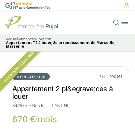
4.7
2 167 avis Google vérifiés
Accueil
›
Annonces
›
Location
›
Appartement T2 à louer, 8e arrondissement de Marseille,
Marseille
LOCATION CLÔTURÉE
LOUÉ
Réf. L000461
BIEN CLÔTURÉ
Appartement 2 pi&egrave;ces à
louer
84/90 rue Borde, — CANTINI
670 €/mois