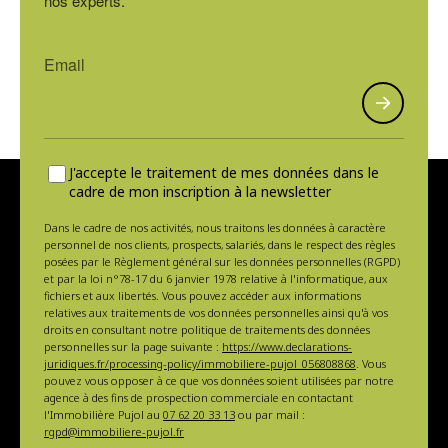
nos experts.
J'accepte le traitement de mes données dans le
cadre de mon inscription à la newsletter
Dans le cadre de nos activités, nous traitons les données à caractère
personnel de nos clients, prospects, salariés, dans le respect des règles
posées par le Règlement général sur les données personnelles (RGPD)
et par la loi n°78-17 du 6 janvier 1978 relative à l'informatique, aux
fichiers et aux libertés. Vous pouvez accéder aux informations
relatives aux traitements de vos données personnelles ainsi qu'à vos
droits en consultant notre politique de traitements des données
personnelles sur la page suivante :
https://www.declarations-
juridiques.fr/processing-policy/immobiliere-pujol_056808868
. Vous
pouvez vous opposer à ce que vos données soient utilisées par notre
agence à des fins de prospection commerciale en contactant
l'Immobilière Pujol au
07 62 20 33 13
ou par mail :
rgpd@immobiliere-pujol.fr