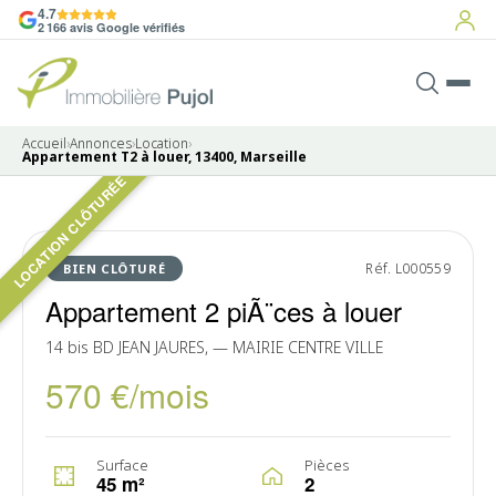
4.7
2 166 avis Google vérifiés
Accueil
›
Annonces
›
Location
›
Appartement T2 à louer, 13400, Marseille
LOCATION CLÔTURÉE
Pas de photo disponible
LOUÉ
Réf. L000559
BIEN CLÔTURÉ
Appartement 2 piÃ¨ces à louer
14 bis BD JEAN JAURES, — MAIRIE CENTRE VILLE
570 €/mois
Surface
Pièces
45 m²
2