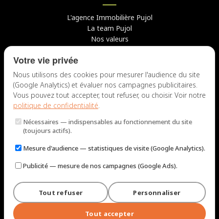
L'agence Immobilière Pujol
La team Pujol
Nos valeurs
Avis clients
Votre vie privée
Conseils
Candidater chez nous
Nous utilisons des cookies pour mesurer l'audience du site
(Google Analytics) et évaluer nos campagnes publicitaires.
NOUS CONTACTER
Vous pouvez tout accepter, tout refuser, ou choisir. Voir notre
politique de confidentialité
.
7 rue du Docteur Fiolle, 13006 Marseille
Nécessaires
— indispensables au fonctionnement du site
Lun – Jeu : 9h – 12h / 14h – 18h
(toujours actifs).
Ven : 9h – 12h / 14h – 17h
Mesure d'audience
— statistiques de visite (Google Analytics).
NOUS ÉCRIRE
Publicité
— mesure de nos campagnes (Google Ads).
Tout refuser
Personnaliser
© 2026 Immobilière Pujol — Marseille. Tous droits réservés.
Mentions légales et tarifs
Politique de confidentialité
Plan du site
Tout accepter
Gérer les cookies