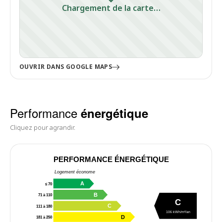
Chargement de la carte…
OUVRIR DANS GOOGLE MAPS
Performance
énergétique
Cliquez pour agrandir.
PERFORMANCE ÉNERGÉTIQUE
Logement économe
A
≤ 70
B
71 à 110
C
C
111 à 180
106 kWh/m²/an
D
181 à 250