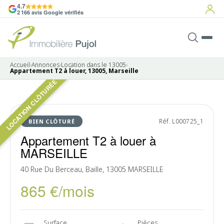
4.7
2 166 avis Google vérifiés
Accueil
›
Annonces
›
Location dans le 13005
›
Appartement T2 à louer, 13005, Marseille
LOCATION CLÔTURÉE
LOUÉ
Réf. L000725_1
BIEN CLÔTURÉ
Appartement T2 à louer à
MARSEILLE
40 Rue Du Berceau, Baille, 13005 MARSEILLE
865 €/mois
Surface
Pièces