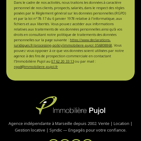
Dans le cadre de nos activités, nous traitons les données à caractère
personnel de nos clients, prospects, salariés, dans le respect des règles
posées par le Règlement général sur les données personnelles (RGPD)
et par la loi n°78-17 du 6 janvier 1978 relative à l'informatique, aux
fichiers et aux libertés. Vous pouvez accéder aux informations
relatives aux traitements de vos données personnelles ainsi qu'à vos
droits en consultant notre politique de traitements des données
personnelles sur la page suivante :
https://www.declarations-
juridiques.fr/processing-policy/immobiliere-pujol_056808868
. Vous
pouvez vous opposer à ce que vos données soient utilisées par notre
agence à des fins de prospection commerciale en contactant
l'Immobilière Pujol au
07 62 20 33 13
ou par mail :
rgpd@immobiliere-pujol.fr
Agence indépendante à Marseille depuis 2002. Vente | Location |
Gestion locative | Syndic — Engagés pour votre confiance.