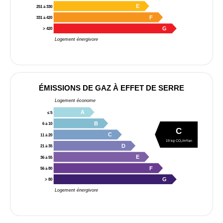
E
251 à 330
F
331 à 420
G
> 420
Logement énergivore
ÉMISSIONS DE GAZ À EFFET DE SERRE
Logement économe
A
≤ 5
B
6 à 10
C
C
11 à 20
19 kg CO₂/m²/an
D
21 à 35
E
36 à 55
F
56 à 80
G
> 80
Logement énergivore