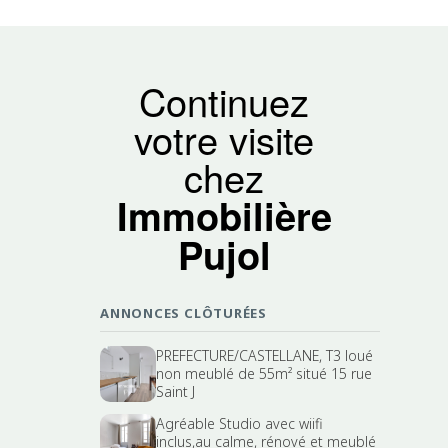
Continuez
votre visite
chez
Immobilière
Pujol
ANNONCES CLÔTURÉES
PREFECTURE/CASTELLANE, T3 loué
non meublé de 55m² situé 15 rue
Saint J
Agréable Studio avec wiifi
inclus,au calme, rénové et meublé