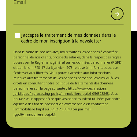
J'accepte le traitement de mes données dans le
cadre de mon inscription à la newsletter
Dans le cadre de nos activités, nous traitons les données à caractère
personnel de nos clients, prospects, salariés, dans le respect des règles
posées par le Règlement général sur les données personnelles (RGPD)
et par la loi n°78-17 du 6 janvier 1978 relative à l'informatique, aux
fichiers et aux libertés. Vous pouvez accéder aux informations
relatives aux traitements de vos données personnelles ainsi qu'à vos
droits en consultant notre politique de traitements des données
personnelles sur la page suivante :
https://www.declarations-
juridiques.fr/processing-policy/immobiliere-pujol_056808868
. Vous
pouvez vous opposer à ce que vos données soient utilisées par notre
agence à des fins de prospection commerciale en contactant
l'Immobilière Pujol au
07 62 20 33 13
ou par mail :
rgpd@immobiliere-pujol.fr