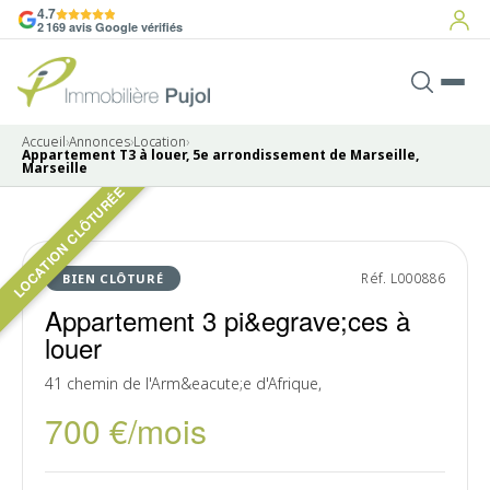
4.7
2 169 avis Google vérifiés
Accueil
›
Annonces
›
Location
›
Appartement T3 à louer, 5e arrondissement de Marseille,
Marseille
LOCATION CLÔTURÉE
Pas de photo disponible
LOUÉ
Réf. L000886
BIEN CLÔTURÉ
Appartement 3 pi&egrave;ces à
louer
41 chemin de l'Arm&eacute;e d'Afrique,
700 €/mois