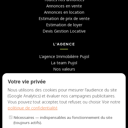
Annonces en vente
Annonces en location
Estimation de prix de vente
Estimation de loyer
Devis Gestion Locative
L'AGENCE
L'agence Immobilière Pujol
La team Pujol
Nos valeurs
Avis clients
Votre vie privée
Conseils
Candidater chez nous
Nous utilisons des cookies pour mesurer l'audience du site
(Google Analytics) et évaluer nos campagnes publicitaires.
NOUS CONTACTER
Vous pouvez tout accepter, tout refuser, ou choisir. Voir notre
politique de confidentialité
.
7 rue du Docteur Fiolle, 13006 Marseille
Nécessaires
— indispensables au fonctionnement du site
Lun – Jeu : 9h – 12h / 14h – 18h
(toujours actifs).
Ven : 9h – 12h / 14h – 17h