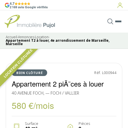
4.7
2 169 avis Google vérifiés
Accueil
›
Annonces
›
Location
›
Appartement T2 à louer, 4e arrondissement de Marseille,
Marseille
LOCATION CLÔTURÉE
Pas de photo disponible
LOUÉ
Réf. L000944
BIEN CLÔTURÉ
Appartement 2 piÃ¨ces à louer
40 AVENUE FOCH, — FOCH / VALLIER
580 €/mois
Surface
Pièces