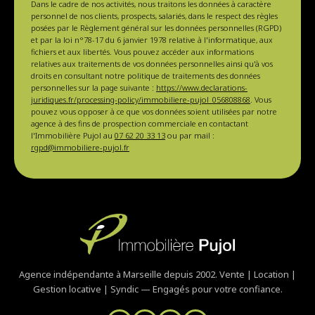
Dans le cadre de nos activités, nous traitons les données à caractère
personnel de nos clients, prospects, salariés, dans le respect des règles
posées par le Règlement général sur les données personnelles (RGPD)
et par la loi n°78-17 du 6 janvier 1978 relative à l'informatique, aux
fichiers et aux libertés. Vous pouvez accéder aux informations
relatives aux traitements de vos données personnelles ainsi qu'à vos
droits en consultant notre politique de traitements des données
personnelles sur la page suivante :
https://www.declarations-
juridiques.fr/processing-policy/immobiliere-pujol_056808868
. Vous
pouvez vous opposer à ce que vos données soient utilisées par notre
agence à des fins de prospection commerciale en contactant
l'Immobilière Pujol au
07 62 20 33 13
ou par mail :
rgpd@immobiliere-pujol.fr
Agence indépendante à Marseille depuis 2002. Vente | Location |
Gestion locative | Syndic — Engagés pour votre confiance.