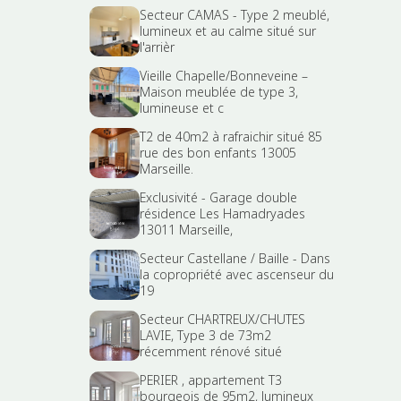
Secteur CAMAS - Type 2 meublé,
lumineux et au calme situé sur
l'arrièr
Vieille Chapelle/Bonneveine –
Maison meublée de type 3,
lumineuse et c
T2 de 40m2 à rafraichir situé 85
rue des bon enfants 13005
Marseille.
Exclusivité - Garage double
résidence Les Hamadryades
13011 Marseille,
Secteur Castellane / Baille - Dans
la copropriété avec ascenseur du
19
Secteur CHARTREUX/CHUTES
LAVIE, Type 3 de 73m2
récemment rénové situé
PERIER , appartement T3
bourgeois de 95m2, lumineux