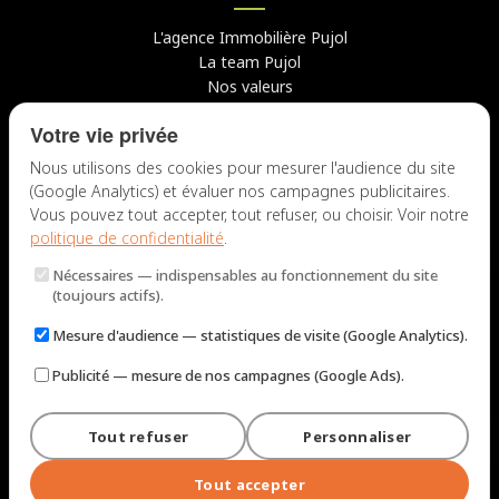
L'agence Immobilière Pujol
La team Pujol
Nos valeurs
Avis clients
Votre vie privée
Conseils
Candidater chez nous
Nous utilisons des cookies pour mesurer l'audience du site
(Google Analytics) et évaluer nos campagnes publicitaires.
NOUS CONTACTER
Vous pouvez tout accepter, tout refuser, ou choisir. Voir notre
politique de confidentialité
.
7 rue du Docteur Fiolle, 13006 Marseille
Nécessaires
— indispensables au fonctionnement du site
Lun – Jeu : 9h – 12h / 14h – 18h
(toujours actifs).
Ven : 9h – 12h / 14h – 17h
Mesure d'audience
— statistiques de visite (Google Analytics).
NOUS ÉCRIRE
Publicité
— mesure de nos campagnes (Google Ads).
Tout refuser
Personnaliser
© 2026 Immobilière Pujol — Marseille. Tous droits réservés.
Mentions légales et tarifs
Politique de confidentialité
Plan du site
Tout accepter
Gérer les cookies