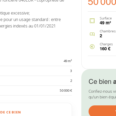
50 000
 foncière 640EUR - copropriété de
ique excessive;
Surface
e pour un usage standard : entre
49 m²
ergies indexés au 01/01/2021
Chambres
2
Charges
160 €
49 m²
3
Ce bien
2
50 000 €
Confiez-nous v
qu'un bien équi
DE CE BIEN