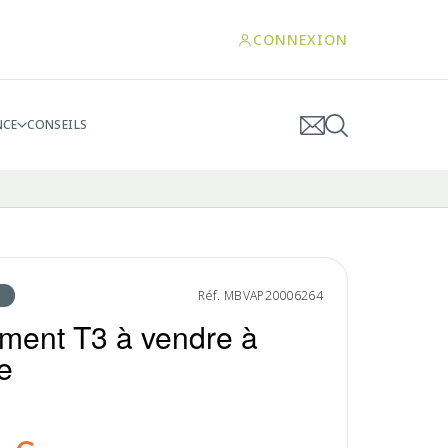
CONNEXION
NCE
CONSEILS
Réf. MBVAP20006264
ment T3 à vendre à
e