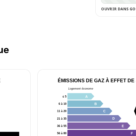
OUVRIR DANS GO
ue
E
ÉMISSIONS DE GAZ À EFFET DE
Logement économe
A
≤ 5
B
6 à 10
C
11 à 20
D
21 à 35
E
36 à 55
F
56 à 80