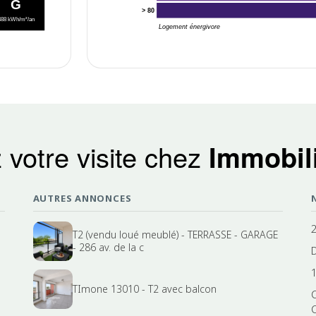
G
> 80
488 kWh/m²/an
Logement énergivore
 votre visite chez
Immobili
AUTRES ANNONCES
T2 (vendu loué meublé) - TERRASSE - GARAGE
- 286 av. de la c
TImone 13010 - T2 avec balcon