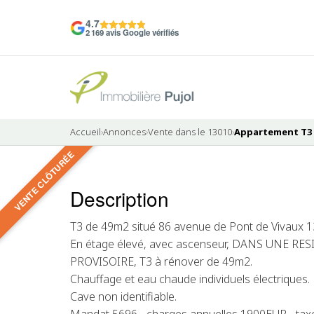
4.7
2 169 avis Google vérifiés
Accueil
›
Annonces
›
Vente dans le 13010
›
Appartement T3 à
VENTE CLÔTURÉE
8 photos
Description
VENDU
T3 de 49m2 situé 86 avenue de Pont de Vivaux 1
En étage élevé, avec ascenseur, DANS UNE 
PROVISOIRE, T3 à rénover de 49m2.
Chauffage et eau chaude individuels électriques.
Cave non identifiable.