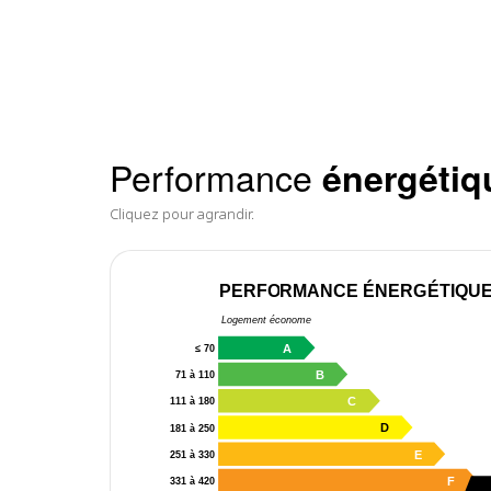
Performance
énergétiq
Cliquez pour agrandir.
PERFORMANCE ÉNERGÉTIQU
Logement économe
A
≤ 70
B
71 à 110
C
111 à 180
D
181 à 250
E
251 à 330
F
331 à 420