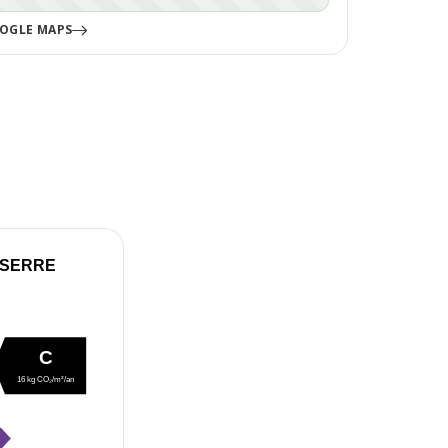
OGLE MAPS
 SERRE
C
16 kg CO₂/m²/an