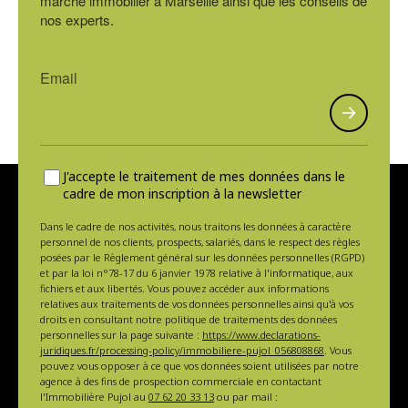
marché immobilier à Marseille ainsi que les conseils de
nos experts.
J'accepte le traitement de mes données dans le
cadre de mon inscription à la newsletter
Dans le cadre de nos activités, nous traitons les données à caractère
personnel de nos clients, prospects, salariés, dans le respect des règles
posées par le Règlement général sur les données personnelles (RGPD)
et par la loi n°78-17 du 6 janvier 1978 relative à l'informatique, aux
fichiers et aux libertés. Vous pouvez accéder aux informations
relatives aux traitements de vos données personnelles ainsi qu'à vos
droits en consultant notre politique de traitements des données
personnelles sur la page suivante :
https://www.declarations-
juridiques.fr/processing-policy/immobiliere-pujol_056808868
. Vous
pouvez vous opposer à ce que vos données soient utilisées par notre
agence à des fins de prospection commerciale en contactant
l'Immobilière Pujol au
07 62 20 33 13
ou par mail :