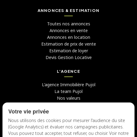
ANNONCES & ESTIMATION
Toutes nos annonces
Annonces en vente
Annonces en location
Estimation de prix de vente
Estimation de loyer
Devis Gestion Locative
L'AGENCE
L'agence Immobilière Pujol
La team Pujol
Nos valeurs
Avis clients
Votre vie privée
Conseils
Candidater chez nous
Nous utilisons des cookies pour mesurer l'audience du site
(Google Analytics) et évaluer nos campagnes publicitaires.
NOUS CONTACTER
Vous pouvez tout accepter, tout refuser, ou choisir. Voir notre