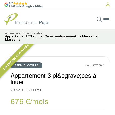
4.7
2 167 avis Google vérifiés
Accueil
›
Annonces
›
Location
›
Appartement T3 à louer, 7e arrondissement de Marseille,
Marseille
LOCATION CLÔTURÉE
Pas de photo disponible
LOUÉ
Réf. L001076
BIEN CLÔTURÉ
Appartement 3 pi&egrave;ces à
louer
29 AV.DE LA CORSE,
676 €/mois