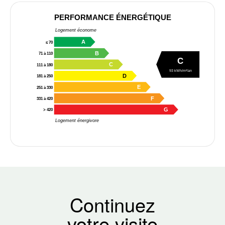
PERFORMANCE ÉNERGÉTIQUE
Logement économe
A
≤ 70
B
71 à 110
C
C
111 à 180
93 kWh/m²/an
D
181 à 250
E
251 à 330
F
331 à 420
G
> 420
Logement énergivore
Continuez
votre visite