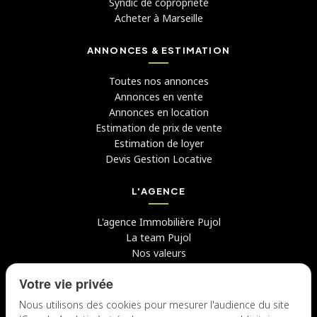
Syndic de copropriété
Acheter à Marseille
ANNONCES & ESTIMATION
Toutes nos annonces
Annonces en vente
Annonces en location
Estimation de prix de vente
Estimation de loyer
Devis Gestion Locative
L'AGENCE
L'agence Immobilière Pujol
La team Pujol
Nos valeurs
Avis clients
Votre vie privée
Conseils
Candidater chez nous
Nous utilisons des cookies pour mesurer l'audience du site