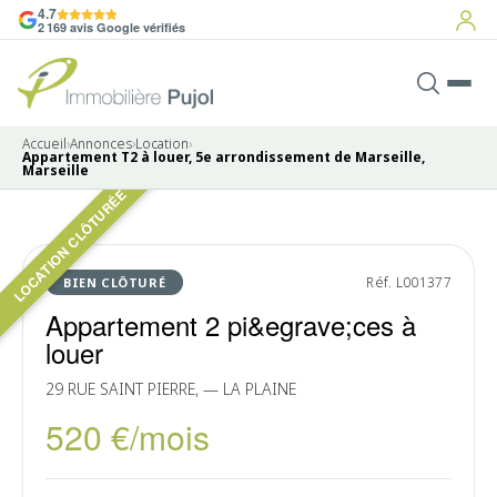
4.7
2 169 avis Google vérifiés
Accueil
›
Annonces
›
Location
›
Appartement T2 à louer, 5e arrondissement de Marseille,
Marseille
LOCATION CLÔTURÉE
Pas de photo disponible
LOUÉ
Réf. L001377
BIEN CLÔTURÉ
Appartement 2 pi&egrave;ces à
louer
29 RUE SAINT PIERRE, — LA PLAINE
520 €/mois