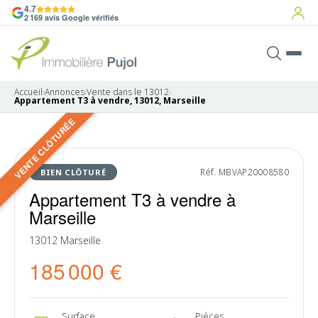
4.7
2 169 avis Google vérifiés
Accueil
›
Annonces
›
Vente dans le 13012
›
Appartement T3 à vendre, 13012, Marseille
VENTE CLÔTURÉE
8 photos
VENDU
Réf. MBVAP20008580
BIEN CLÔTURÉ
Appartement T3 à vendre à
Marseille
13012 Marseille
185 000 €
Surface
Pièces