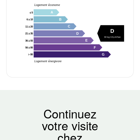
Logement économe
A
≤ 5
B
6 à 10
C
11 à 20
D
D
21 à 35
30 kg CO₂/m²/an
E
36 à 55
F
56 à 80
G
> 80
Logement énergivore
Continuez
votre visite
chez