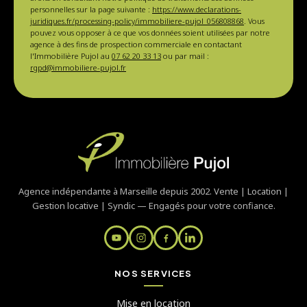
personnelles sur la page suivante :
https://www.declarations-
juridiques.fr/processing-policy/immobiliere-pujol_056808868
. Vous
pouvez vous opposer à ce que vos données soient utilisées par notre
agence à des fins de prospection commerciale en contactant
l'Immobilière Pujol au
07 62 20 33 13
ou par mail :
rgpd@immobiliere-pujol.fr
Agence indépendante à Marseille depuis 2002. Vente | Location |
Gestion locative | Syndic — Engagés pour votre confiance.
NOS SERVICES
Mise en location