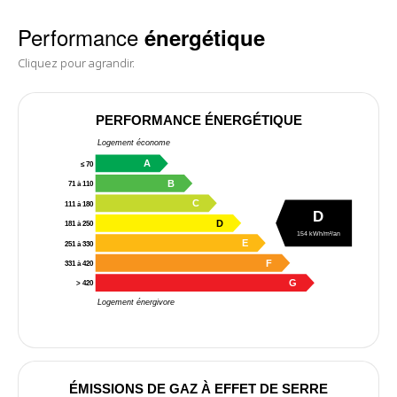
Performance
énergétique
Cliquez pour agrandir.
PERFORMANCE ÉNERGÉTIQUE
Logement économe
A
≤ 70
B
71 à 110
C
111 à 180
D
D
181 à 250
154 kWh/m²/an
E
251 à 330
F
331 à 420
G
> 420
Logement énergivore
ÉMISSIONS DE GAZ À EFFET DE SERRE