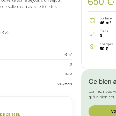
650 €
ouverte sur le séjour, d'un séjour
ie salle d'eau avec le toilettes.
Surface
46 m²
Étage
38 25
0
Charges
50 €
46 m²
3
8704
Ce bien
50 €/mois
Confiez-nous v
qu'un bien équi
VO
DE CE BIEN