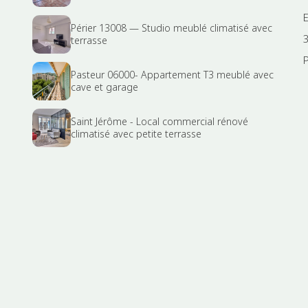
Périer 13008 — Studio meublé climatisé avec
3
terrasse
P
u
Pasteur 06000- Appartement T3 meublé avec
cave et garage
Saint Jérôme - Local commercial rénové
climatisé avec petite terrasse