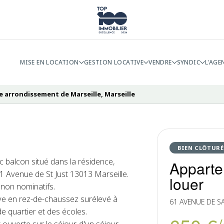
MISE EN LOCATION
GESTION LOCATIVE
VENDRE
SYNDIC
L'AGE
e arrondissement de Marseille, Marseille
BIEN CLÔTURÉ
 balcon situé dans la résidence,
Apparte
1 Avenue de St Just 13013 Marseille.
louer
 non nominatifs.
uve en rez-de-chaussez surélevé à
61 AVENUE DE SA
 quartier et des écoles.