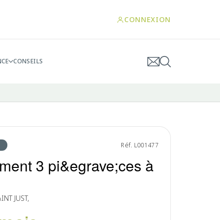
CONNEXION
NCE
CONSEILS
Réf. L001477
ment 3 pi&egrave;ces à
INT JUST,