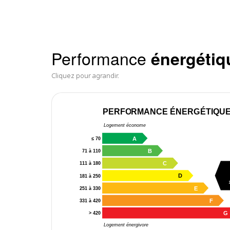
Performance
énergétiq
Cliquez pour agrandir.
PERFORMANCE ÉNERGÉTIQU
Logement économe
A
≤ 70
B
71 à 110
C
111 à 180
D
181 à 250
E
251 à 330
F
331 à 420
G
> 420
Logement énergivore