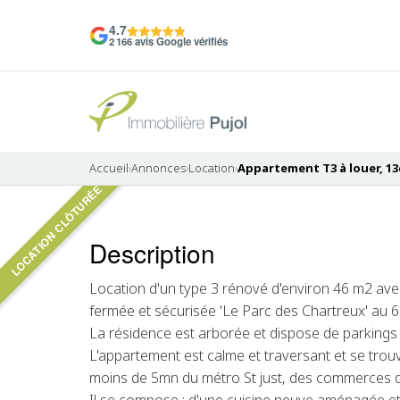
4.7
2 166 avis Google vérifiés
Accueil
›
Annonces
›
Location
›
Appartement T3 à louer, 13
LOCATION CLÔTURÉE
Pas de photo disponible
Description
LOUÉ
Location d'un type 3 rénové d'environ 46 m2 avec
fermée et sécurisée 'Le Parc des Chartreux' au 6
La résidence est arborée et dispose de parkings
L'appartement est calme et traversant et se tro
moins de 5mn du métro St just, des commerces de