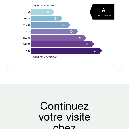
Logement économe
A
A
≤ 5
2 kg CO₂/m²/an
B
6 à 10
C
11 à 20
D
21 à 35
E
36 à 55
F
56 à 80
G
> 80
Logement énergivore
Continuez
votre visite
chez