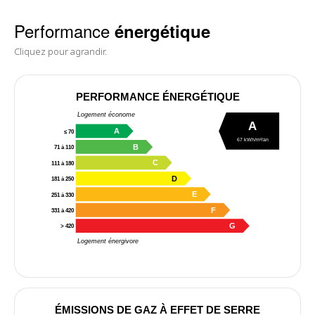
Performance
énergétique
Cliquez pour agrandir.
PERFORMANCE ÉNERGÉTIQUE
Logement économe
A
A
≤ 70
67 kWh/m²/an
B
71 à 110
C
111 à 180
D
181 à 250
E
251 à 330
F
331 à 420
G
> 420
Logement énergivore
ÉMISSIONS DE GAZ À EFFET DE SERRE