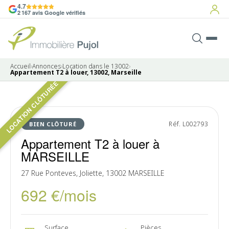
4.7
2 167 avis Google vérifiés
Accueil
›
Annonces
›
Location dans le 13002
›
Appartement T2 à louer, 13002, Marseille
LOCATION CLÔTURÉE
7 photos
LOUÉ
Réf. L002793
BIEN CLÔTURÉ
Appartement T2 à louer à
MARSEILLE
27 Rue Ponteves, Joliette, 13002 MARSEILLE
692 €/mois
Surface
Pièces