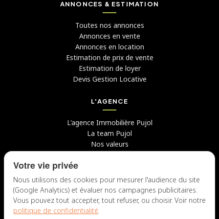
ANNONCES & ESTIMATION
Toutes nos annonces
Annonces en vente
Annonces en location
Estimation de prix de vente
Estimation de loyer
Devis Gestion Locative
L'AGENCE
L'agence Immobilière Pujol
La team Pujol
Nos valeurs
Avis clients
Votre vie privée
Conseils
Candidater chez nous
Nous utilisons des cookies pour mesurer l'audience du site
(Google Analytics) et évaluer nos campagnes publicitaires.
NOUS CONTACTER
Vous pouvez tout accepter, tout refuser, ou choisir. Voir notre
politique de confidentialité
.