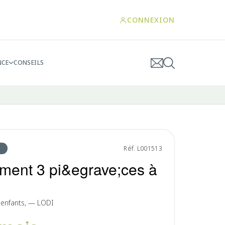
CONNEXION
NCE
CONSEILS
Réf. L001513
ment 3 pi&egrave;ces à
 enfants, — LODI