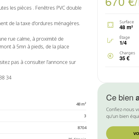
670 €
utes les pièces . Fenêtres PVC double
Surface
ment de la taxe d'ordures ménagères.
48 m²
Étage
une rue calme, à proximité de
1/4
nt à 5mn à pieds, de la place
Charges
35 €
sitez pas à consulter l'annonce sur
38 34
Ce bien
48 m²
Confiez-nous v
3
qu'un bien équi
8704
VO