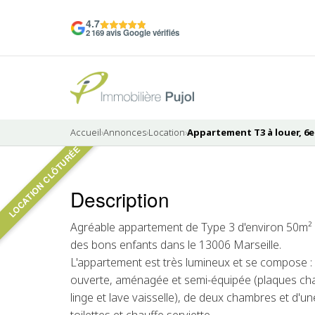
4.7
2 169 avis Google vérifiés
Accueil
›
Annonces
›
Location
›
Appartement T3 à louer, 6e
LOCATION CLÔTURÉE
Pas de photo disponible
Description
LOUÉ
Agréable appartement de Type 3 d'environ 50m² 
des bons enfants dans le 13006 Marseille.
L'appartement est très lumineux et se compose : 
ouverte, aménagée et semi-équipée (plaques chau
linge et lave vaisselle), de deux chambres et d'un