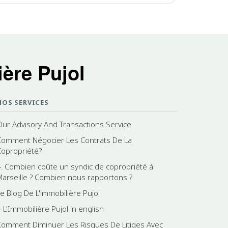
ère Pujol
NOS SERVICES
Our Advisory And Transactions Service
Comment Négocier Les Contrats De La
Copropriété?
4. Combien coûte un syndic de copropriété à
Marseille ? Combien nous rapportons ?
Le Blog De L'immobilière Pujol
 L'Immobilière Pujol in english
Comment Diminuer Les Risques De Litiges Avec