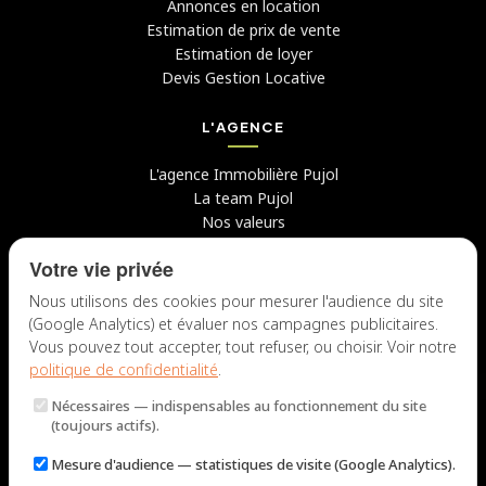
Annonces en location
Estimation de prix de vente
Estimation de loyer
Devis Gestion Locative
L'AGENCE
L'agence Immobilière Pujol
La team Pujol
Nos valeurs
Avis clients
Votre vie privée
Conseils
Candidater chez nous
Nous utilisons des cookies pour mesurer l'audience du site
(Google Analytics) et évaluer nos campagnes publicitaires.
NOUS CONTACTER
Vous pouvez tout accepter, tout refuser, ou choisir. Voir notre
politique de confidentialité
.
7 rue du Docteur Fiolle, 13006 Marseille
Nécessaires
— indispensables au fonctionnement du site
Lun – Jeu : 9h – 12h / 14h – 18h
(toujours actifs).
Ven : 9h – 12h / 14h – 17h
Mesure d'audience
— statistiques de visite (Google Analytics).