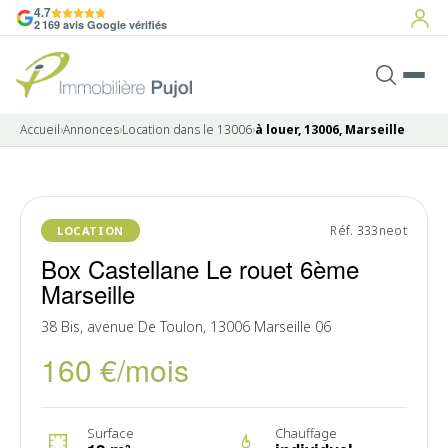
4.7
2 169 avis Google vérifiés
Accueil
›
Annonces
›
Location dans le 13006
›
à louer, 13006, Marseille
Réf. 333neot
LOCATION
Box Castellane Le rouet 6ème
Marseille
38 Bis, avenue De Toulon, 13006 Marseille 06
160 €/mois
Surface
Chauffage