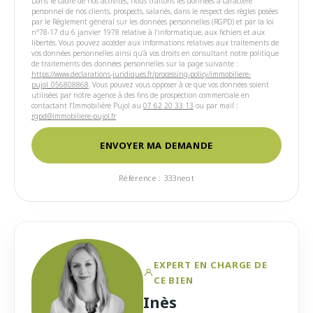
Dans le cadre de nos activités, nous traitons les données à caractère
personnel de nos clients, prospects, salariés, dans le respect des règles posées
par le Règlement général sur les données personnelles (RGPD) et par la loi
n°78-17 du 6 janvier 1978 relative à l'informatique, aux fichiers et aux
libertés. Vous pouvez accéder aux informations relatives aux traitements de
vos données personnelles ainsi qu'à vos droits en consultant notre politique
de traitements des données personnelles sur la page suivante :
https://www.declarations-juridiques.fr/processing-policy/immobiliere-
pujol_056808868
. Vous pouvez vous opposer à ce que vos données soient
utilisées par notre agence à des fins de prospection commerciale en
contactant l'Immobilière Pujol au
07 62 20 33 13
ou par mail :
rgpd@immobiliere-pujol.fr
ENVOYER MA DEMANDE
Référence : 333neot
EXPERT EN CHARGE DE
CE BIEN
Inès