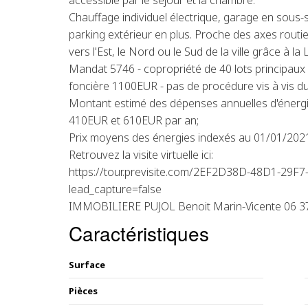
accessible par le séjour et la chambre.
Chauffage individuel électrique, garage en sous-so
parking extérieur en plus. Proche des axes routi
vers l'Est, le Nord ou le Sud de la ville grâce à la 
Mandat 5746 - copropriété de 40 lots principaux
foncière 1100EUR - pas de procédure vis à vis du
Montant estimé des dépenses annuelles d'énergi
410EUR et 610EUR par an;
Prix moyens des énergies indexés au 01/01/20
Retrouvez la visite virtuelle ici:
https://tour.previsite.com/2EF2D38D-48D1-29
lead_capture=false
IMMOBILIERE PUJOL Benoit Marin-Vicente 06 37
Caractéristiques
Surface
Pièces