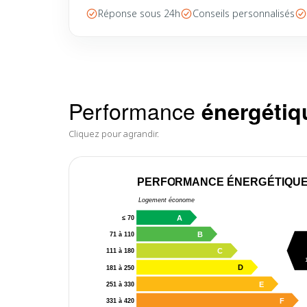
Réponse sous 24h
Conseils personnalisés
Performance
énergétiq
Cliquez pour agrandir.
PERFORMANCE ÉNERGÉTIQU
Logement économe
A
≤ 70
B
71 à 110
C
111 à 180
D
181 à 250
E
251 à 330
F
331 à 420