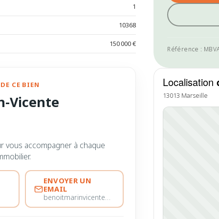
1
10368
150 000 €
Référence : MBV
Localisation
DE CE BIEN
13013 Marseille
n-Vicente
ur vous accompagner à chaque
mmobilier.
ENVOYER UN
EMAIL
benoitmarinvicente@immobiliere-pujol.fr