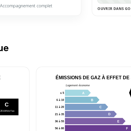
Accompagnement complet
OUVRIR DANS GO
ue
E
ÉMISSIONS DE GAZ À EFFET DE
Logement économe
A
≤ 5
B
6 à 10
C
C
11 à 20
135 kWh/m²/an
D
21 à 35
E
36 à 55
F
56 à 80