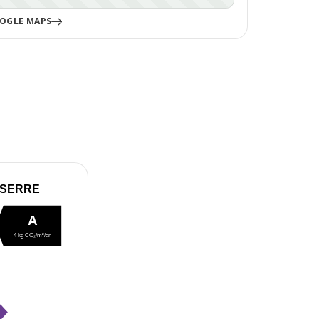
OGLE MAPS
 SERRE
A
4 kg CO₂/m²/an