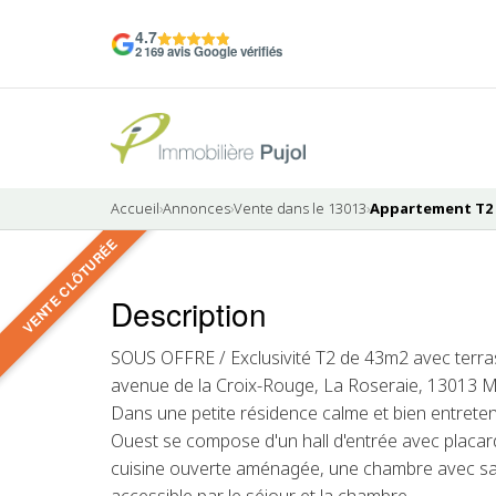
4.7
2 169 avis Google vérifiés
Accueil
›
Annonces
›
Vente dans le 13013
›
Appartement T2 à
VENTE CLÔTURÉE
10 photos
Description
VENDU
SOUS OFFRE / Exclusivité T2 de 43m2 avec terras
avenue de la Croix-Rouge, La Roseraie, 13013 Ma
Dans une petite résidence calme et bien entrete
Ouest se compose d'un hall d'entrée avec placar
cuisine ouverte aménagée, une chambre avec sal