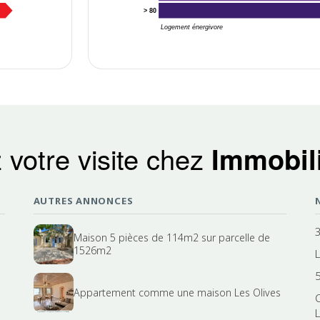
> 80
Logement énergivore
 votre visite chez
Immobili
AUTRES ANNONCES
Maison 5 pièces de 114m2 sur parcelle de
1526m2
Appartement comme une maison Les Olives