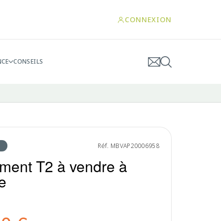
CONNEXION
NCE
CONSEILS
Réf. MBVAP20006958
ment T2 à vendre à
e