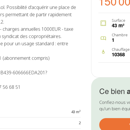
150 0
l. Possibilité d'acquérir une place de
ers permettant de partir rapidement
Surface
L2.
43 m²
 - charges annuelles 1000EUR - taxe
Chambre
 syndicat des copropriétaires.
1
e pour un usage standard : entre
Chauffage
10368
21 (abonnement compris)
F7-B439-606666EDA201?
 56 68 51
Ce bien
Confiez-nous v
qu'un bien équi
43 m²
2