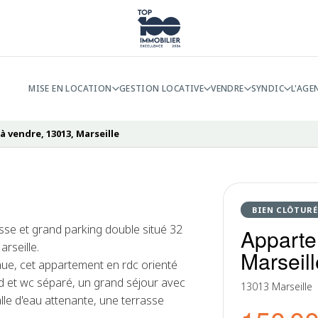
MISE EN LOCATION
GESTION LOCATIVE
VENDRE
SYNDIC
L'AGE
 vendre, 13013, Marseille
BIEN CLÔTURÉ
se et grand parking double situé 32
Apparte
rseille.
Marseill
nue, cet appartement en rdc orienté
d et wc séparé, un grand séjour avec
13013 Marseille
le d'eau attenante, une terrasse