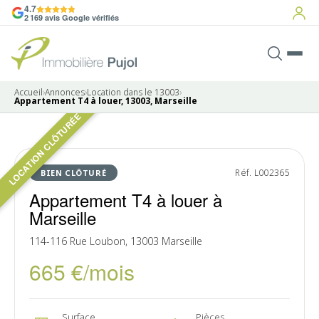
4.7
2 169 avis Google vérifiés
Accueil
›
Annonces
›
Location dans le 13003
›
Appartement T4 à louer, 13003, Marseille
LOCATION CLÔTURÉE
Pas de photo disponible
LOUÉ
Réf. L002365
BIEN CLÔTURÉ
Appartement T4 à louer à
Marseille
114-116 Rue Loubon, 13003 Marseille
665 €/mois
Surface
Pièces