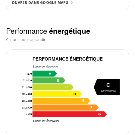
OUVRIR DANS GOOGLE MAPS
Performance
énergétique
Cliquez pour agrandir.
PERFORMANCE ÉNERGÉTIQUE
Logement économe
A
≤ 70
B
71 à 110
C
C
111 à 180
129 kWh/m²/an
D
181 à 250
E
251 à 330
F
331 à 420
G
> 420
Logement énergivore