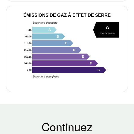
ÉMISSIONS DE GAZ À EFFET DE SERRE
Logement économe
A
A
≤ 5
3 kg CO₂/m²/an
B
6 à 10
C
11 à 20
D
21 à 35
E
36 à 55
F
56 à 80
G
> 80
Logement énergivore
Continuez