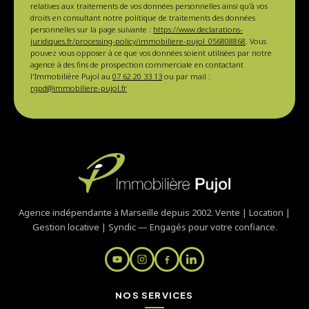
relatives aux traitements de vos données personnelles ainsi qu'à vos
droits en consultant notre politique de traitements des données
personnelles sur la page suivante :
https://www.declarations-
juridiques.fr/processing-policy/immobiliere-pujol_056808868
. Vous
pouvez vous opposer à ce que vos données soient utilisées par notre
agence à des fins de prospection commerciale en contactant
l'Immobilière Pujol au
07 62 20 33 13
ou par mail :
rgpd@immobiliere-pujol.fr
Agence indépendante à Marseille depuis 2002. Vente | Location |
Gestion locative | Syndic — Engagés pour votre confiance.
NOS SERVICES