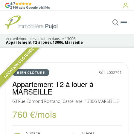
4.7
2 166 avis Google vérifiés
Accueil
›
Annonces
›
Location dans le 13006
›
Appartement T2 à louer, 13006, Marseille
LOCATION CLÔTURÉE
6 photos
LOUÉ
Réf. L002791
BIEN CLÔTURÉ
Appartement T2 à louer à
MARSEILLE
63 Rue Edmond Rostand, Castellane, 13006 MARSEILLE
760 €/mois
Surface
Pièces