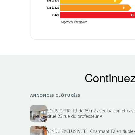
E
251 à 330
F
331 à 420
G
> 420
Logement énergivore
Continuez
ANNONCES CLÔTURÉES
SOUS OFFRE T3 de 69m2 avec balcon et cav
situé 23 rue du professeur A
VENDU EXCLUSIVITE - Charmant T2 en duple