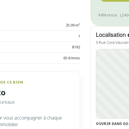
Référence : L24
25.09 m²
Localisation
1
5 Rue Cora Vaucair
8192
65 €/mois
DE CE BIEN
to
bureaux
ur vous accompagner à chaque
OUVRIR DANS GO
mmobilier.