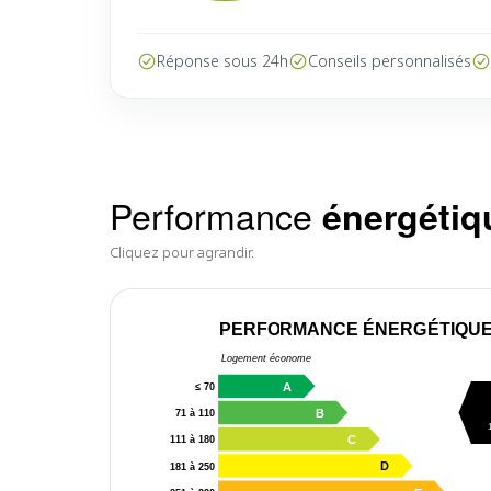
Réponse sous 24h
Conseils personnalisés
Performance
énergétiq
Cliquez pour agrandir.
PERFORMANCE ÉNERGÉTIQU
Logement économe
A
≤ 70
B
71 à 110
C
111 à 180
D
181 à 250