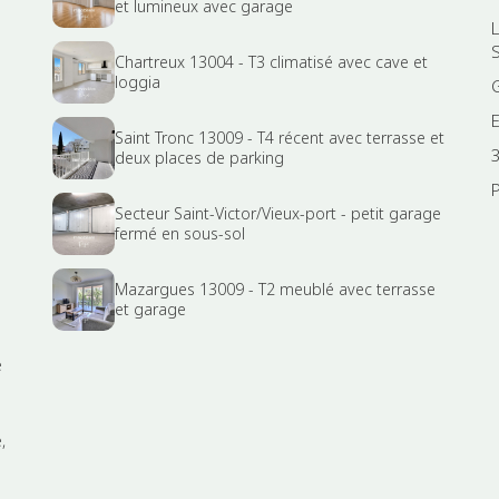
et lumineux avec garage
Chartreux 13004 - T3 climatisé avec cave et
loggia
Saint Tronc 13009 - T4 récent avec terrasse et
3
deux places de parking
P
Secteur Saint-Victor/Vieux-port - petit garage
fermé en sous-sol
Mazargues 13009 - T2 meublé avec terrasse
et garage
e
,