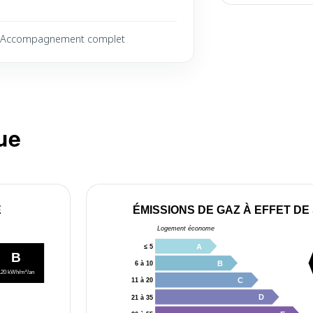
Accompagnement complet
ue
E
ÉMISSIONS DE GAZ À EFFET DE
Logement économe
A
≤ 5
B
B
6 à 10
120 kWh/m²/an
C
11 à 20
D
21 à 35