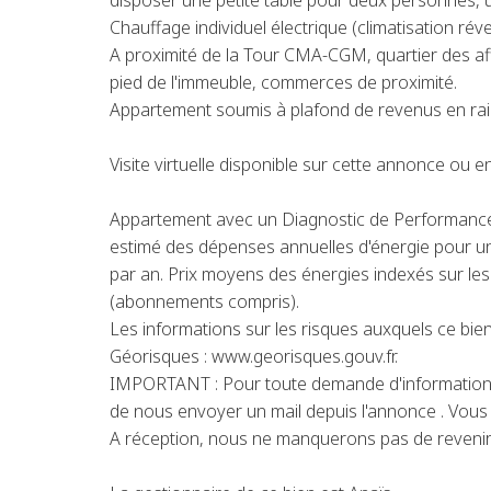
disposer une petite table pour deux personnes, u
Chauffage individuel électrique (climatisation rév
A proximité de la Tour CMA-CGM, quartier des affa
pied de l'immeuble, commerces de proximité.
Appartement soumis à plafond de revenus en raiso
Visite virtuelle disponible sur cette annonce ou en
Appartement avec un Diagnostic de Performance
estimé des dépenses annuelles d'énergie pour u
par an. Prix moyens des énergies indexés sur le
(abonnements compris).
Les informations sur les risques auxquels ce bien
Géorisques : www.georisques.gouv.fr.
IMPORTANT : Pour toute demande d'information 
de nous envoyer un mail depuis l'annonce . Vous r
A réception, nous ne manquerons pas de revenir