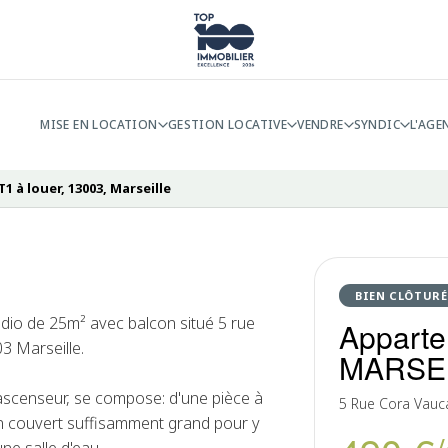
MISE EN LOCATION
GESTION LOCATIVE
VENDRE
SYNDIC
L'AGE
 à louer, 13003, Marseille
BIEN CLÔTURÉ
io de 25m² avec balcon situé 5 rue
Apparte
3 Marseille.
MARSE
ascenseur, se compose: d'une pièce à
5 Rue Cora Vauc
on couvert suffisamment grand pour y