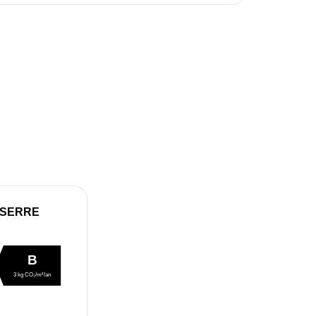
 SERRE
B
3 kg CO₂/m²/an