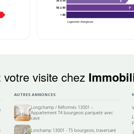
E
36 à 55
F
56 à 80
> 80
Logement énergivore
 votre visite chez
Immobili
AUTRES ANNONCES
Longchamp / Réformés 13001 –
e
Appartement T4 bourgeois parqueté avec
cave
x
Lonchamp 13001 - T5 bourgeois, traversant