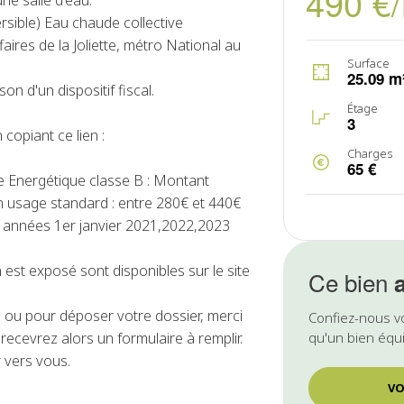
490 €
ne salle d'eau.
ersible) Eau chaude collective
ires de la Joliette, métro National au
Surface
25.09 m
n d'un dispositif fiscal.
Étage
3
 copiant ce lien :
Charges
65 €
 Energétique classe B : Montant
n usage standard : entre 280€ et 440€
s années 1er janvier 2021,2022,2023
 est exposé sont disponibles sur le site
Ce bien
ou pour déposer votre dossier, merci
Confiez-nous v
ecevrez alors un formulaire à remplir.
qu'un bien équi
 vers vous.
VO