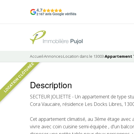
4.7
2 167 avis Google vérifiés
Accueil
›
Annonces
›
Location dans le 13003
›
Appartement T1
LOCATION CLÔTURÉE
Pas de photo disponible
Description
LOUÉ
SECTEUR JOLIETTE - Un appartement de type stud
Cora Vaucaire, résidence Les Docks Libres, 1300
Cet appartement climatisé, au 3ème étage avec 
vivre avec coin cuisine semi-équipée , d'un balc