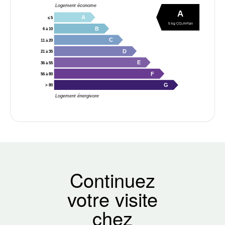
Logement économe
A
A
≤ 5
5 kg CO₂/m²/an
B
6 à 10
C
11 à 20
D
21 à 35
E
36 à 55
F
56 à 80
G
> 80
Logement énergivore
Continuez
votre visite
chez