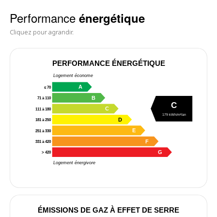
Performance
énergétique
Cliquez pour agrandir.
PERFORMANCE ÉNERGÉTIQUE
Logement économe
A
≤ 70
B
71 à 110
C
C
111 à 180
179 kWh/m²/an
D
181 à 250
E
251 à 330
F
331 à 420
G
> 420
Logement énergivore
ÉMISSIONS DE GAZ À EFFET DE SERRE