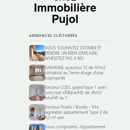
Immobilière
Pujol
ANNONCES CLÔTURÉES
VOUS SOUHAITEZ ESTIMER ET
VENDRE UN BIEN SIMILAIRE,
N'HESITEZ PAS A NO
SAKAKINI, spacieux T2 de 47m2
climatisé au 7eme étage d'une
copropriét
Secteur LODI, grand type 1 avec
coin nuit sÃ©parÃ© de 35m2
situÃ© au 1
Secteur Prado / Borély - Très
agréable appartement Type 2 de
52 m² ave
Sous compromis -Appartement