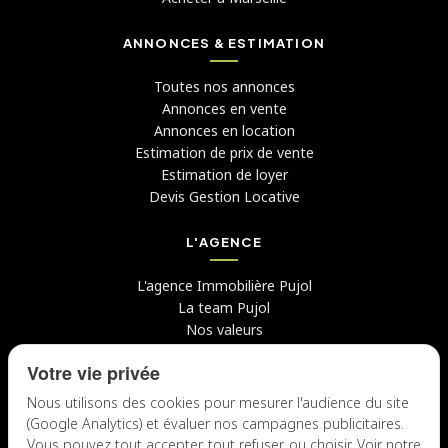
ANNONCES & ESTIMATION
Toutes nos annonces
Annonces en vente
Annonces en location
Estimation de prix de vente
Estimation de loyer
Devis Gestion Locative
L'AGENCE
L'agence Immobilière Pujol
La team Pujol
Nos valeurs
Avis clients
Votre vie privée
Conseils
Candidater chez nous
Nous utilisons des cookies pour mesurer l'audience du site
(Google Analytics) et évaluer nos campagnes publicitaires.
NOUS CONTACTER
Vous pouvez tout accepter, tout refuser, ou choisir. Voir notre