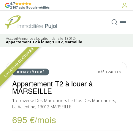
4.7
2 167 avis Google vérifiés
Accueil
›
Annonces
›
Location dans le 13012
›
Appartement T2 à louer, 13012, Marseille
LOCATION CLÔTURÉE
LOUÉ
Réf. L240116
BIEN CLÔTURÉ
Appartement T2 à louer à
MARSEILLE
15 Traverse Des Marronniers Le Clos Des Marronniers,
La Valentine, 13012 MARSEILLE
695 €/mois