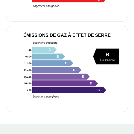
Logement énergivore
ÉMISSIONS DE GAZ À EFFET DE SERRE
Logement économe
A
≤ 5
B
B
6 à 10
8 kg CO₂/m²/an
C
11 à 20
D
21 à 35
E
36 à 55
F
56 à 80
G
> 80
Logement énergivore