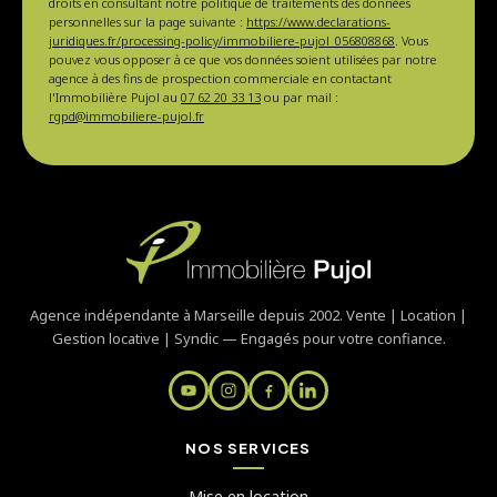
droits en consultant notre politique de traitements des données
personnelles sur la page suivante :
https://www.declarations-
juridiques.fr/processing-policy/immobiliere-pujol_056808868
. Vous
pouvez vous opposer à ce que vos données soient utilisées par notre
agence à des fins de prospection commerciale en contactant
l'Immobilière Pujol au
07 62 20 33 13
ou par mail :
rgpd@immobiliere-pujol.fr
Agence indépendante à Marseille depuis 2002. Vente | Location |
Gestion locative | Syndic — Engagés pour votre confiance.
NOS SERVICES
Mise en location