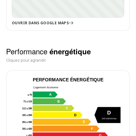
OUVRIR DANS GOOGLE MAPS
Performance
énergétique
Cliquez pour agrandir.
PERFORMANCE ÉNERGÉTIQUE
Logement économe
A
≤ 70
B
71 à 110
C
111 à 180
D
D
181 à 250
249 kWh/m²/an
E
251 à 330
F
331 à 420
G
> 420