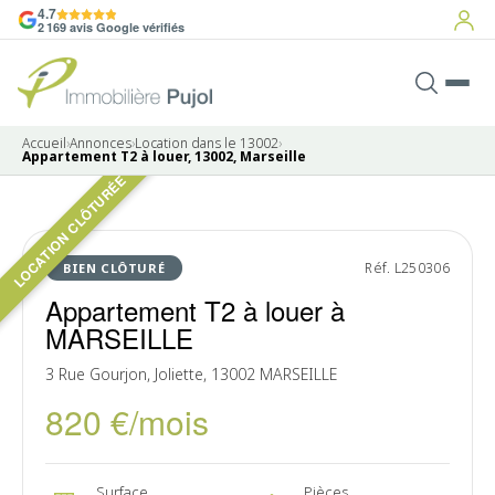
4.7
2 169 avis Google vérifiés
Accueil
›
Annonces
›
Location dans le 13002
›
Appartement T2 à louer, 13002, Marseille
LOCATION CLÔTURÉE
LOUÉ
Réf. L250306
BIEN CLÔTURÉ
Appartement T2 à louer à
MARSEILLE
3 Rue Gourjon, Joliette, 13002 MARSEILLE
820 €/mois
Surface
Pièces