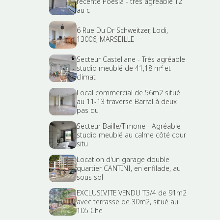
récente Poesia - très agréable T2
au c
6 Rue Du Dr Schweitzer, Lodi,
13006, MARSEILLE
Secteur Castellane - Très agréable
studio meublé de 41,18 m² et
climat
Local commercial de 56m2 situé
au 11-13 traverse Barral à deux
pas du
Secteur Baille/Timone - Agréable
studio meublé au calme côté cour
situ
Location d'un garage double
quartier CANTINI, en enfilade, au
sous sol
EXCLUSIVITE VENDU T3/4 de 91m2
avec terrasse de 30m2, situé au
105 Che