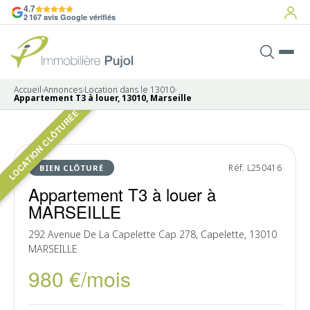
4.7
2 167 avis Google vérifiés
Accueil
›
Annonces
›
Location dans le 13010
›
Appartement T3 à louer, 13010, Marseille
LOCATION CLÔTURÉE
LOUÉ
Réf. L250416
BIEN CLÔTURÉ
Appartement T3 à louer à
MARSEILLE
292 Avenue De La Capelette Cap 278, Capelette, 13010
MARSEILLE
980 €/mois