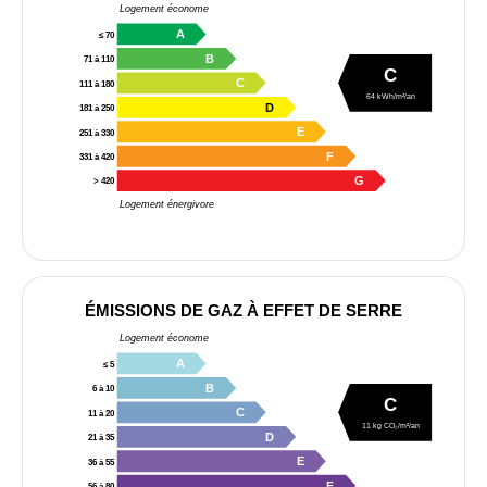
Logement économe
A
≤ 70
B
71 à 110
C
C
111 à 180
64 kWh/m²/an
D
181 à 250
E
251 à 330
F
331 à 420
G
> 420
Logement énergivore
ÉMISSIONS DE GAZ À EFFET DE SERRE
Logement économe
A
≤ 5
B
6 à 10
C
C
11 à 20
11 kg CO₂/m²/an
D
21 à 35
E
36 à 55
F
56 à 80