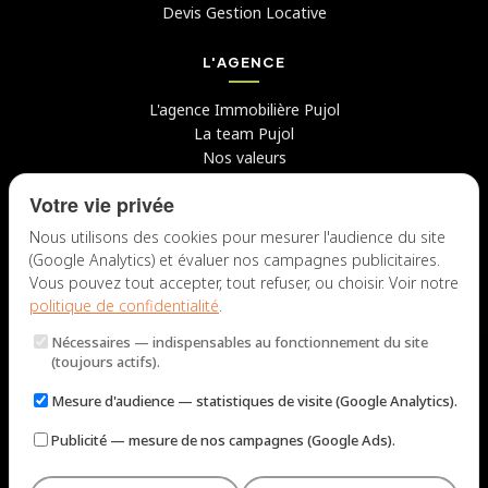
Devis Gestion Locative
L'AGENCE
L'agence Immobilière Pujol
La team Pujol
Nos valeurs
Avis clients
Votre vie privée
Conseils
Candidater chez nous
Nous utilisons des cookies pour mesurer l'audience du site
(Google Analytics) et évaluer nos campagnes publicitaires.
NOUS CONTACTER
Vous pouvez tout accepter, tout refuser, ou choisir. Voir notre
politique de confidentialité
.
7 rue du Docteur Fiolle, 13006 Marseille
Nécessaires
— indispensables au fonctionnement du site
Lun – Jeu : 9h – 12h / 14h – 18h
(toujours actifs).
Ven : 9h – 12h / 14h – 17h
Mesure d'audience
— statistiques de visite (Google Analytics).
NOUS ÉCRIRE
Publicité
— mesure de nos campagnes (Google Ads).