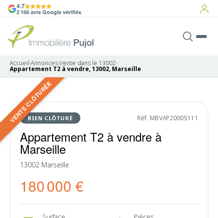
4.7
2 166 avis Google vérifiés
Accueil
›
Annonces
›
Vente dans le 13002
›
Appartement T2 à vendre, 13002, Marseille
VENTE CLÔTURÉE
8 photos
VENDU
Réf. MBVAP20005111
BIEN CLÔTURÉ
Appartement T2 à vendre à
Marseille
13002 Marseille
180 000 €
Surface
Pièces