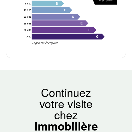
3 kg CO₂/m²/an
B
6 à 10
C
11 à 20
D
21 à 35
E
36 à 55
F
56 à 80
G
> 80
Logement énergivore
Continuez
votre visite
chez
Immobilière