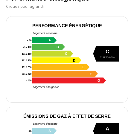
Cliquez pour agrandir.
PERFORMANCE ÉNERGÉTIQUE
Logement économe
A
≤ 70
B
71 à 110
C
C
111 à 180
113 kWh/m²/an
D
181 à 250
E
251 à 330
F
331 à 420
G
> 420
Logement énergivore
ÉMISSIONS DE GAZ À EFFET DE SERRE
Logement économe
A
A
≤ 5