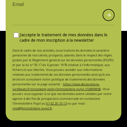
J'accepte le traitement de mes données dans le
cadre de mon inscription à la newsletter
Dans le cadre de nos activités, nous traitons les données à caractère
personnel de nos clients, prospects, salariés, dans le respect des règles
posées par le Règlement général sur les données personnelles (RGPD)
et par la loi n°78-17 du 6 janvier 1978 relative à l'informatique, aux
fichiers et aux libertés. Vous pouvez accéder aux informations
relatives aux traitements de vos données personnelles ainsi qu'à vos
droits en consultant notre politique de traitements des données
personnelles sur la page suivante :
https://www.declarations-
juridiques.fr/processing-policy/immobiliere-pujol_056808868
. Vous
pouvez vous opposer à ce que vos données soient utilisées par notre
agence à des fins de prospection commerciale en contactant
l'Immobilière Pujol au
07 62 20 33 13
ou par mail :
rgpd@immobiliere-pujol.fr