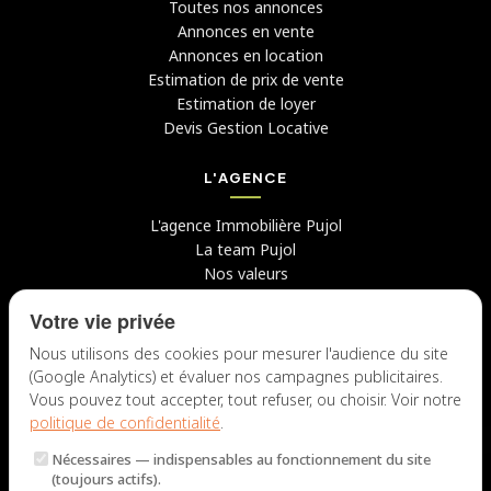
Toutes nos annonces
Annonces en vente
Annonces en location
Estimation de prix de vente
Estimation de loyer
Devis Gestion Locative
L'AGENCE
L'agence Immobilière Pujol
La team Pujol
Nos valeurs
Avis clients
Votre vie privée
Conseils
Candidater chez nous
Nous utilisons des cookies pour mesurer l'audience du site
(Google Analytics) et évaluer nos campagnes publicitaires.
NOUS CONTACTER
Vous pouvez tout accepter, tout refuser, ou choisir. Voir notre
politique de confidentialité
.
7 rue du Docteur Fiolle, 13006 Marseille
Nécessaires
— indispensables au fonctionnement du site
Lun – Jeu : 9h – 12h / 14h – 18h
(toujours actifs).