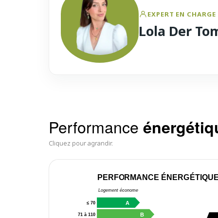
EXPERT EN CHARGE 
Lola Der To
Performance
énergétiq
Cliquez pour agrandir.
PERFORMANCE ÉNERGÉTIQU
Logement économe
A
≤ 70
B
71 à 110