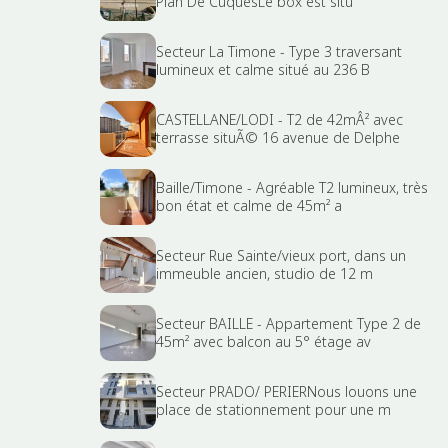
Plan De CuquesLe box est situ
Secteur La Timone - Type 3 traversant
lumineux et calme situé au 236 B
CASTELLANE/LODI - T2 de 42mÂ² avec
terrasse situÃ© 16 avenue de Delphe
Baille/Timone - Agréable T2 lumineux, très
bon état et calme de 45m² a
Secteur Rue Sainte/vieux port, dans un
immeuble ancien, studio de 12 m
Secteur BAILLE - Appartement Type 2 de
45m² avec balcon au 5° étage av
Secteur PRADO/ PERIERNous louons une
place de stationnement pour une m