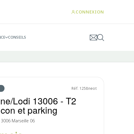
CONNEXION
NCE
CONSEILS
Réf. 1258neot
ane/Lodi 13006 - T2
lcon et parking
 13006 Marseille 06