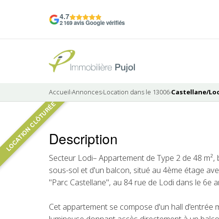
4.7
2 169 avis Google vérifiés
Accueil
›
Annonces
›
Location dans le 13006
›
Castellane/Lod
LOCATION CLÔTURÉE
8 photos
Description
LOUÉ
Secteur Lodi– Appartement de Type 2 de 48 m², bé
sous-sol et d'un balcon, situé au 4ème étage av
"Parc Castellane", au 84 rue de Lodi dans le 6e 
Cet appartement se compose d'un hall d'entrée m