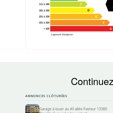
C
111 à 180
D
181 à 250
E
251 à 330
F
331 à 420
G
> 420
Logement énergivore
Continuez
ANNONCES CLÔTURÉES
Garage à louer au 40 allée Pasteur 13380