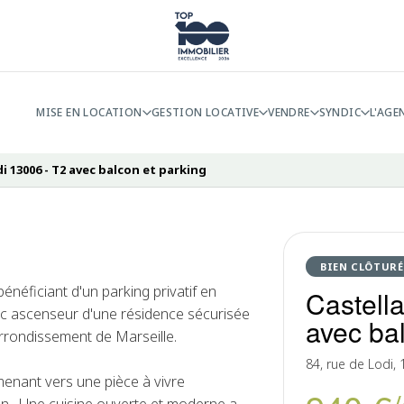
MISE EN LOCATION
GESTION LOCATIVE
VENDRE
SYNDIC
L'AGE
i 13006 - T2 avec balcon et parking
BIEN CLÔTURÉ
néficiant d'un parking privatif en
Castell
ec ascenseur d'une résidence sécurisée
avec ba
arrondissement de Marseille.
84, rue de Lodi,
enant vers une pièce à vivre