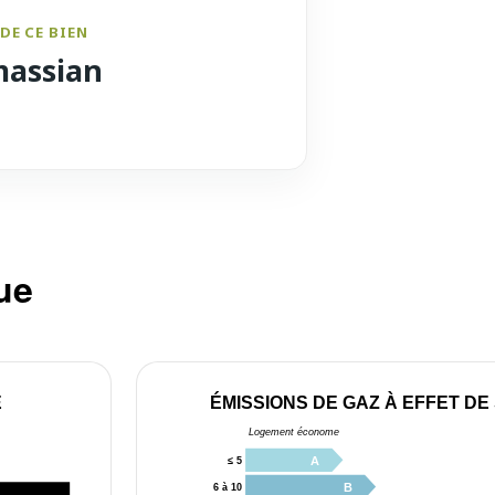
DE CE BIEN
massian
ue
E
ÉMISSIONS DE GAZ À EFFET DE
Logement économe
A
≤ 5
B
6 à 10