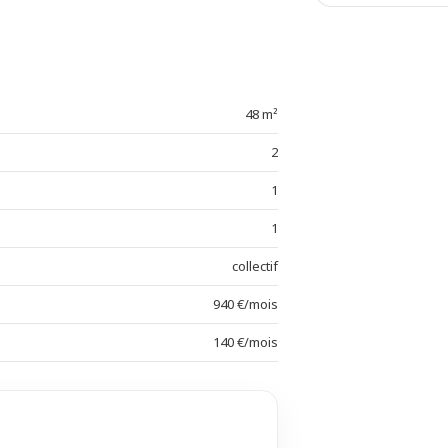
48 m²
2
1
1
collectif
940 €/mois
140 €/mois