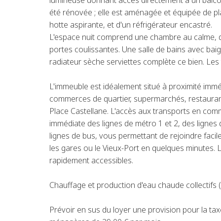
lumineuse donnant accès directement à un balco
été rénovée ; elle est aménagée et équipée de pl
hotte aspirante, et d'un réfrigérateur encastré.
L'espace nuit comprend une chambre au calme, d
portes coulissantes. Une salle de bains avec bai
radiateur sèche serviettes complète ce bien. Les 
L'immeuble est idéalement situé à proximité immé
commerces de quartier, supermarchés, restaurants
Place Castellane. L'accès aux transports en comm
immédiate des lignes de métro 1 et 2, des ligne
lignes de bus, vous permettant de rejoindre facile
les gares ou le Vieux-Port en quelques minutes.
rapidement accessibles.
Chauffage et production d'eau chaude collectifs 
Prévoir en sus du loyer une provision pour la t