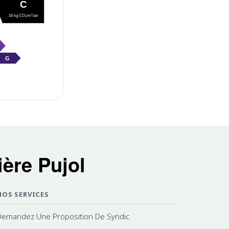
C
16 kg CO₂/m²/an
G
ère Pujol
NOS SERVICES
Demandez Une Proposition De Syndic