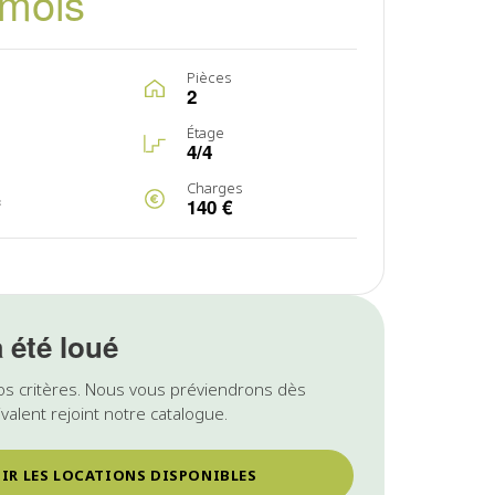
/mois
Pièces
2
Étage
4/4
Charges
f
140 €
a été loué
os critères. Nous vous préviendrons dès
valent rejoint notre catalogue.
IR LES LOCATIONS DISPONIBLES