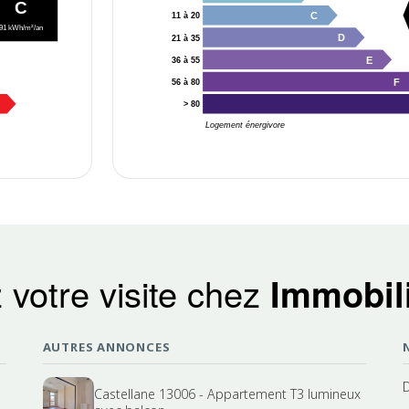
C
C
11 à 20
91 kWh/m²/an
D
21 à 35
E
36 à 55
F
56 à 80
> 80
Logement énergivore
 votre visite chez
Immobili
AUTRES ANNONCES
Castellane 13006 - Appartement T3 lumineux