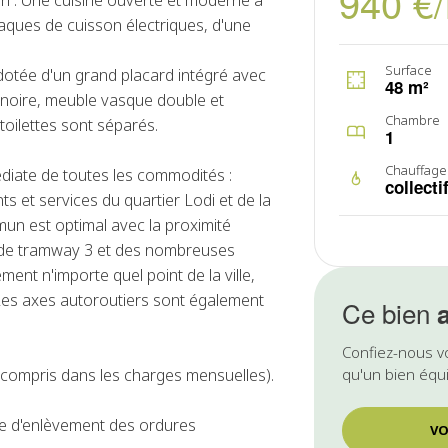
940 €
n . Une cuisine ouverte et moderne a
aques de cuisson électriques, d'une
Surface
otée d'un grand placard intégré avec
48 m²
gnoire, meuble vasque double et
Chambre
toilettes sont séparés.
1
Chauffage
diate de toutes les commodités :
collecti
 et services du quartier Lodi et de la
un est optimal avec la proximité
s de tramway 3 et des nombreuses
ment n'importe quel point de la ville,
 Les axes autoroutiers sont également
Ce bien
Confiez-nous v
(compris dans les charges mensuelles).
qu'un bien équi
axe d'enlèvement des ordures
VO