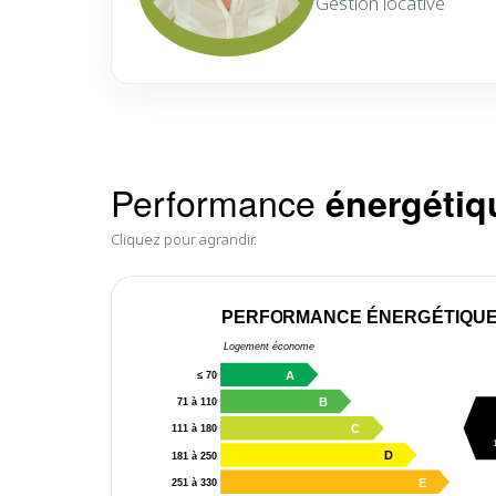
Gestion locative
Performance
énergétiq
Cliquez pour agrandir.
PERFORMANCE ÉNERGÉTIQU
Logement économe
A
≤ 70
B
71 à 110
C
111 à 180
D
181 à 250
E
251 à 330