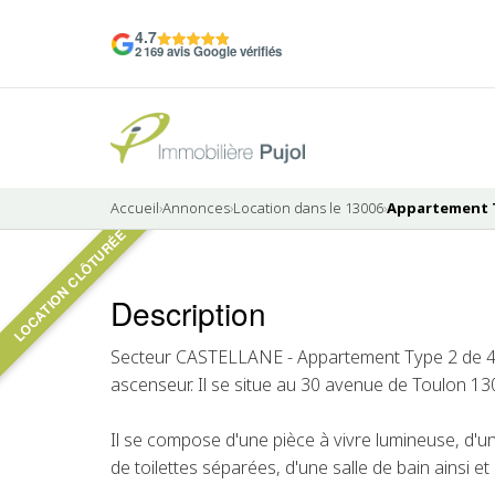
4.7
2 169 avis Google vérifiés
Accueil
›
Annonces
›
Location dans le 13006
›
Appartement T2
LOCATION CLÔTURÉE
Description
LOUÉ
Secteur CASTELLANE - Appartement Type 2 de 4
ascenseur. Il se situe au 30 avenue de Toulon 13
Il se compose d'une pièce à vivre lumineuse, d'
de toilettes séparées, d'une salle de bain ainsi e