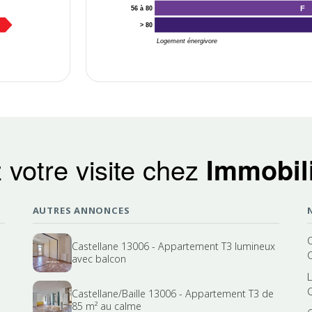
F
56 à 80
> 80
Logement énergivore
 votre visite chez
Immobili
AUTRES ANNONCES
Castellane 13006 - Appartement T3 lumineux
avec balcon
Castellane/Baille 13006 - Appartement T3 de
85 m² au calme