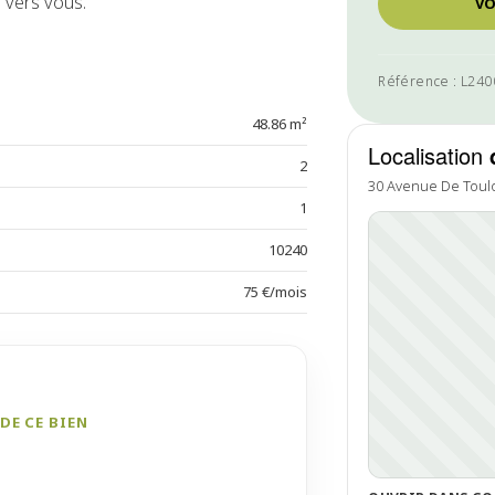
 vers vous.
VO
Référence : L24
48.86 m²
Localisation
2
30 Avenue De Toulo
1
10240
75 €/mois
DE CE BIEN