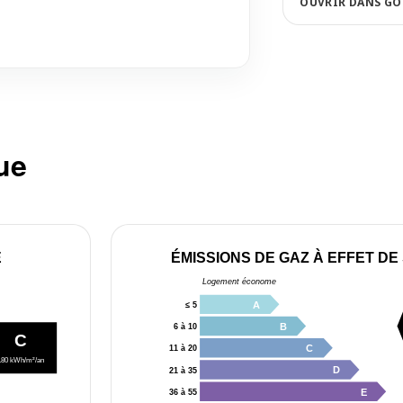
OUVRIR DANS GO
ue
E
ÉMISSIONS DE GAZ À EFFET DE
Logement économe
A
≤ 5
B
6 à 10
C
C
11 à 20
180 kWh/m²/an
D
21 à 35
E
36 à 55