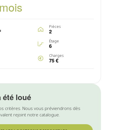
/mois
Pièces
²
2
Étage
6
Charges
75 €
a été loué
os critères. Nous vous préviendrons dès
valent rejoint notre catalogue.