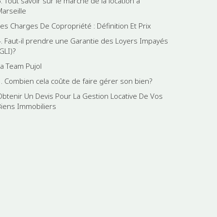
. Tout savoir sur le marché de la location à
Marseille
Les Charges De Copropriété : Définition Et Prix
4. Faut-il prendre une Garantie des Loyers Impayés
GLI)?
La Team Pujol
1. Combien cela coûte de faire gérer son bien?
Obtenir Un Devis Pour La Gestion Locative De Vos
Biens Immobiliers