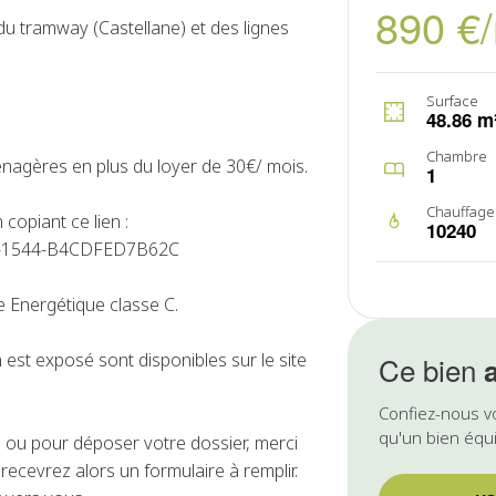
890 €
u tramway (Castellane) et des lignes
Surface
48.86 m
Chambre
énagères en plus du loyer de 30€/ mois.
1
Chauffage
 copiant ce lien :
10240
8BB-1544-B4CDFED7B62C
 Energétique classe C.
 est exposé sont disponibles sur le site
Ce bien
Confiez-nous v
qu'un bien équi
ou pour déposer votre dossier, merci
ecevrez alors un formulaire à remplir.