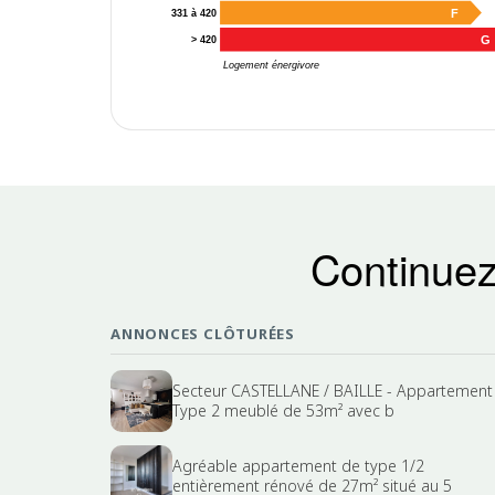
F
331 à 420
G
> 420
Logement énergivore
Continuez
ANNONCES CLÔTURÉES
Secteur CASTELLANE / BAILLE - Appartement
Type 2 meublé de 53m² avec b
Agréable appartement de type 1/2
entièrement rénové de 27m² situé au 5