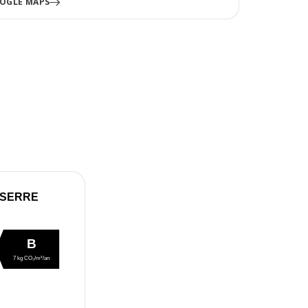
OGLE MAPS
 SERRE
B
7 kg CO₂/m²/an