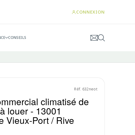
CONNEXION
NCE
CONSEILS
Réf. 632neot
ommercial climatisé de
à louer - 13001
e Vieux-Port / Rive