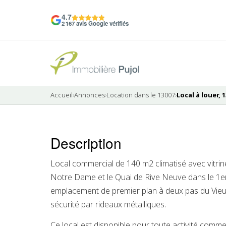
4.7
2 167 avis Google vérifiés
Accueil
›
Annonces
›
Location dans le 13007
›
Local à louer, 
7 photos
Description
Local commercial de 140 m2 climatisé avec vitrine
Notre Dame et le Quai de Rive Neuve dans le 1e
emplacement de premier plan à deux pas du Vieux
sécurité par rideaux métalliques.
Ce local est disponible pour toute activité commer