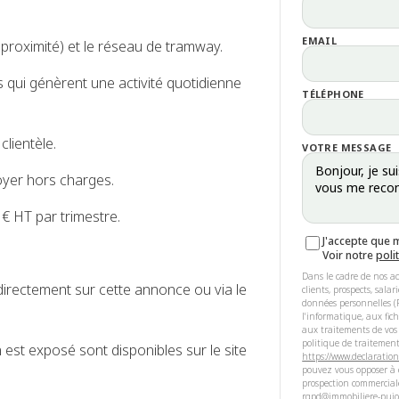
EMAIL
 proximité) et le réseau de tramway.
 qui génèrent une activité quotidienne
TÉLÉPHONE
clientèle.
VOTRE MESSAGE
oyer hors charges.
€ HT par trimestre.
J'accepte que 
Voir notre
poli
Dans le cadre de nos ac
directement sur cette annonce ou via le
clients, prospects, sala
données personnelles (R
l'informatique, aux fic
aux traitements de vos
politique de traitement
 est exposé sont disponibles sur le site
https://www.declaration
pouvez vous opposer à c
prospection commercial
rgpd@immobiliere-pujol