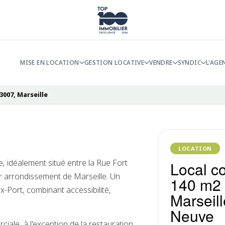
MISE EN LOCATION
GESTION LOCATIVE
VENDRE
SYNDIC
L'AGE
13007, Marseille
LOCATION
, idéalement situé entre la Rue Fort
Local c
r arrondissement de Marseille. Un
140 m2 
-Port, combinant accessibilité,
Marseill
Neuve
ciale, à l'exception de la restauration