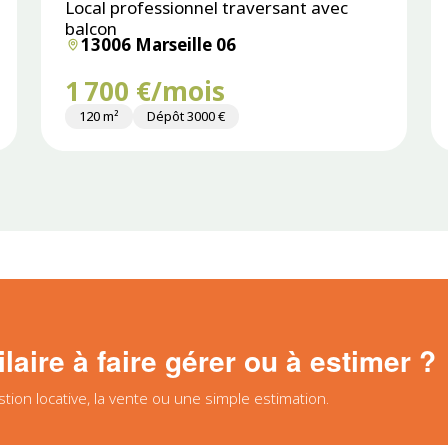
Local professionnel traversant avec
balcon
13006 Marseille 06
1 700 €/mois
120 m²
Dépôt 3000 €
aire à faire gérer ou à estimer ?
on locative, la vente ou une simple estimation.