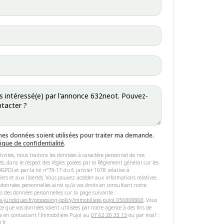
mes données soient utilisées pour traiter ma demande.
tique de confidentialité
.
tivités, nous traitons les données à caractère personnel de nos
riés, dans le respect des règles posées par le Règlement général sur les
GPD) et par la loi n°78-17 du 6 janvier 1978 relative à
hiers et aux libertés. Vous pouvez accéder aux informations relatives
 données personnelles ainsi qu'à vos droits en consultant notre
s des données personnelles sur la page suivante :
s-juridiques.fr/processing-policy/immobiliere-pujol_056808868
. Vous
e que vos données soient utilisées par notre agence à des fins de
e en contactant l'Immobilière Pujol au
07 62 20 33 13
ou par mail :
.fr