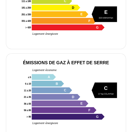
C
111 à 180
D
181 à 250
E
E
251 à 330
323 kWh/m²/an
F
331 à 420
G
> 420
Logement énergivore
ÉMISSIONS DE GAZ À EFFET DE SERRE
Logement économe
A
≤ 5
B
6 à 10
C
C
11 à 20
17 kg CO₂/m²/an
D
21 à 35
E
36 à 55
F
56 à 80
G
> 80
Logement énergivore