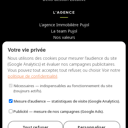
L'AGENCE
L'agence Immobilière Pujol
La team Pujol
Nos valeurs
Avis clients
Votre vie privée
Conseils
Candidater chez nous
Nous utilisons des cookies pour mesurer l'audience du site
(Google Analytics) et évaluer nos campagnes publicitaires.
NOUS CONTACTER
Vous pouvez tout accepter, tout refuser, ou choisir. Voir notre
politique de confidentialité
.
7 rue du Docteur Fiolle, 13006 Marseille
Nécessaires
— indispensables au fonctionnement du site
Lun – Jeu : 9h – 12h / 14h – 18h
(toujours actifs).
Ven : 9h – 12h / 14h – 17h
Mesure d'audience
— statistiques de visite (Google Analytics).
NOUS ÉCRIRE
Publicité
— mesure de nos campagnes (Google Ads).
Tout refuser
Personnaliser