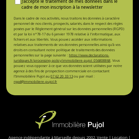
J'accepte le traitement de mes données dans le
cadre de mon inscription à la newsletter
Dans le cadre de nos activités, nous traitons les données à caractère
personnel de nos clients, prospects, salariés, dans le respect des règles
posées par le Règlement général sur les données personnelles (RGPD)
et par la loi n°78-17 du 6 janvier 1978 relative à l'informatique, aux
fichiers et aux libertés. Vous pouvez accéder aux informations
relatives aux traitements de vos données personnelles ainsi qu'à vos
droits en consultant notre politique de traitements des données
personnelles sur la page suivante :
https://www.declarations-
juridiques.fr/processing-policy/immobiliere-pujol_056808868
. Vous
pouvez vous opposer à ce que vos données soient utilisées par notre
agence à des fins de prospection commerciale en contactant
l'Immobilière Pujol au
07 62 20 33 13
ou par mail :
rgpd@immobiliere-pujol.fr
Agence indépendante à Marseille depuis 2002. Vente | Location |