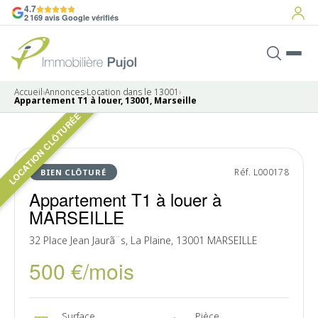
4.7
2 169 avis Google vérifiés
Accueil
›
Annonces
›
Location dans le 13001
›
Appartement T1 à louer, 13001, Marseille
LOCATION CLÔTURÉE
LOUÉ
Réf. L000178
BIEN CLÔTURÉ
Appartement T1 à louer à
MARSEILLE
32 Place Jean Jaurã¨s, La Plaine, 13001 MARSEILLE
500 €/mois
Surface
Pièce