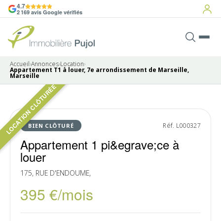
4.7
2 169 avis Google vérifiés
Accueil
›
Annonces
›
Location
›
Appartement T1 à louer, 7e arrondissement de Marseille,
Marseille
LOCATION CLÔTURÉE
Pas de photo disponible
LOUÉ
Réf. L000327
BIEN CLÔTURÉ
Appartement 1 pi&egrave;ce à
louer
175, RUE D'ENDOUME,
395 €/mois