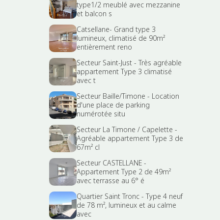
type1/2 meublé avec mezzanine
et balcon s
Catsellane- Grand type 3
lumineux, climatisé de 90m²
entièrement reno
Secteur Saint-Just - Très agréable
appartement Type 3 climatisé
avec t
Secteur Baille/Timone - Location
d'une place de parking
numérotée situ
Secteur La Timone / Capelette -
Agréable appartement Type 3 de
67m² cl
Secteur CASTELLANE -
Appartement Type 2 de 49m²
avec terrasse au 6° é
Quartier Saint Tronc - Type 4 neuf
de 78 m², lumineux et au calme
avec