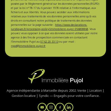
posées par le Règlement général sur les données personnelles (RGPD)
et par la loi n°78-17 du 6 janvier 1978 relative à l'informatique, aux
fichiers et aux libertés. Vous pouvez accéder aux informations
relatives aux traitements de vos données personnelles ainsi qu'à vos
droits en consultant notre politique de traitements des données
personnelles sur la page suivante :
https://www.declarations-
juridiques.fr/processing-policy/immobiliere-pujol_056808868
. Vous
pouvez vous opposer à ce que vos données soient utilisées par notre
agence à des fins de prospection commerciale en contactant
l'Immobilière Pujol au
07 62 20 33 13
ou par mail :
rgpd@immobiliere-pujol.fr
Agence indépendante à Marseille depuis 2002. Vente | Location |
Gestion locative | Syndic — Engagés pour votre confiance.