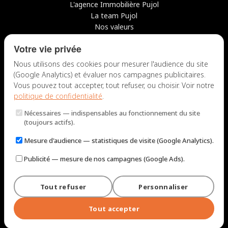
L'agence Immobilière Pujol
La team Pujol
Nos valeurs
Avis clients
Votre vie privée
Conseils
Candidater chez nous
Nous utilisons des cookies pour mesurer l'audience du site
(Google Analytics) et évaluer nos campagnes publicitaires.
NOUS CONTACTER
Vous pouvez tout accepter, tout refuser, ou choisir. Voir notre
politique de confidentialité
.
7 rue du Docteur Fiolle, 13006 Marseille
Nécessaires
— indispensables au fonctionnement du site
Lun – Jeu : 9h – 12h / 14h – 18h
(toujours actifs).
Ven : 9h – 12h / 14h – 17h
Mesure d'audience
— statistiques de visite (Google Analytics).
NOUS ÉCRIRE
Publicité
— mesure de nos campagnes (Google Ads).
Tout refuser
Personnaliser
© 2026 Immobilière Pujol — Marseille. Tous droits réservés.
Mentions légales et tarifs
Politique de confidentialité
Plan du site
Tout accepter
Gérer les cookies
Conçu par
Perel Web Studio