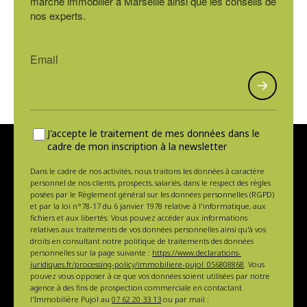
marché immobilier à Marseille ainsi que les conseils de
nos experts.
J'accepte le traitement de mes données dans le
cadre de mon inscription à la newsletter
Dans le cadre de nos activités, nous traitons les données à caractère
personnel de nos clients, prospects, salariés, dans le respect des règles
posées par le Règlement général sur les données personnelles (RGPD)
et par la loi n°78-17 du 6 janvier 1978 relative à l'informatique, aux
fichiers et aux libertés. Vous pouvez accéder aux informations
relatives aux traitements de vos données personnelles ainsi qu'à vos
droits en consultant notre politique de traitements des données
personnelles sur la page suivante :
https://www.declarations-
juridiques.fr/processing-policy/immobiliere-pujol_056808868
. Vous
pouvez vous opposer à ce que vos données soient utilisées par notre
agence à des fins de prospection commerciale en contactant
l'Immobilière Pujol au
07 62 20 33 13
ou par mail :