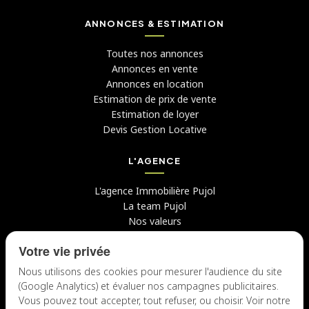
ANNONCES & ESTIMATION
Toutes nos annonces
Annonces en vente
Annonces en location
Estimation de prix de vente
Estimation de loyer
Devis Gestion Locative
L'AGENCE
L'agence Immobilière Pujol
La team Pujol
Nos valeurs
Avis clients
Votre vie privée
Conseils
Candidater chez nous
Nous utilisons des cookies pour mesurer l'audience du site
(Google Analytics) et évaluer nos campagnes publicitaires.
NOUS CONTACTER
Vous pouvez tout accepter, tout refuser, ou choisir. Voir notre