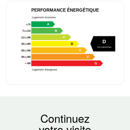
PERFORMANCE ÉNERGÉTIQUE
Logement économe
A
≤ 70
B
71 à 110
C
111 à 180
D
D
181 à 250
161 kWh/m²/an
E
251 à 330
F
331 à 420
G
> 420
Logement énergivore
Continuez
votre visite