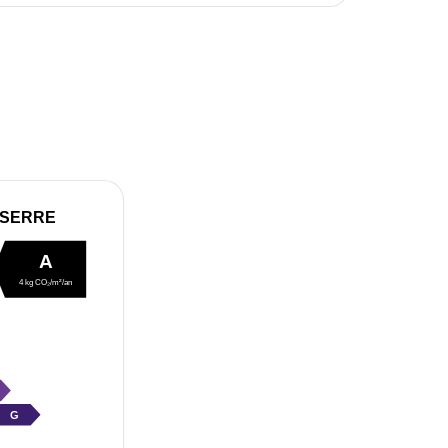
 SERRE
A
4 kg CO₂/m²/an
G