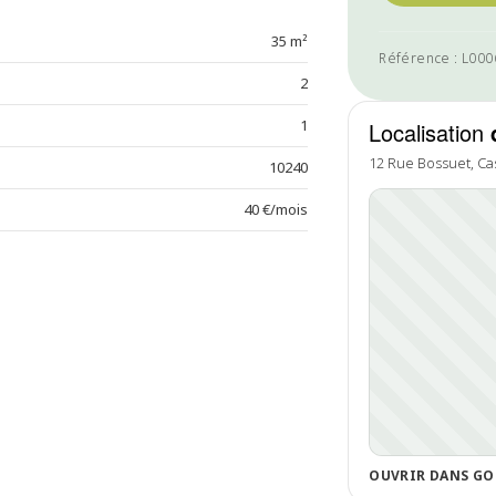
35 m²
Référence : L00
2
1
Localisation
12 Rue Bossuet, Ca
10240
40 €/mois
OUVRIR DANS GO