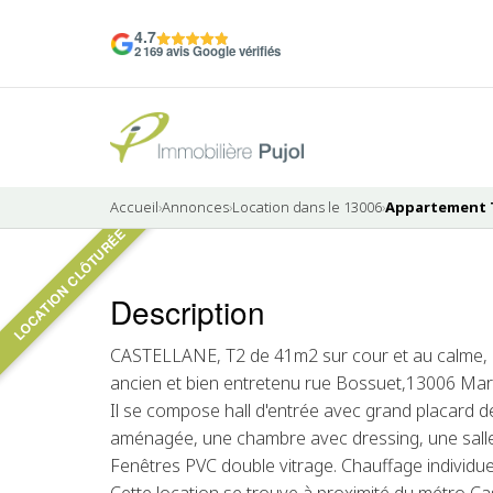
4.7
2 169 avis Google vérifiés
Accueil
›
Annonces
›
Location dans le 13006
›
Appartement T2
LOCATION CLÔTURÉE
4 photos
Description
LOUÉ
CASTELLANE, T2 de 41m2 sur cour et au calme, 
ancien et bien entretenu rue Bossuet,13006 Mars
Il se compose hall d'entrée avec grand placard 
aménagée, une chambre avec dressing, une sall
Fenêtres PVC double vitrage. Chauffage individuel