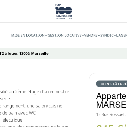
MISE EN LOCATION
GESTION LOCATIVE
VENDRE
SYNDIC
L'AGE
 à louer, 13006, Marseille
BIEN CLÔTURÉ
sitié au 2ème étage d'un immeuble
Apparte
eille.
MARSE
de rangement, une salon/cuisine
e de bain avec WC.
12 Rue Bossuet,
 électrique.