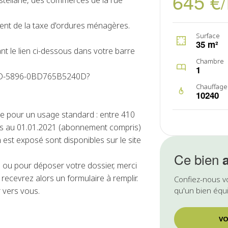
645 €
astellane, des commerces de la rue
ent de la taxe d'ordures ménagères.
Surface
35 m²
ant le lien ci-dessous dans votre barre
Chambre
1
D2D-5896-0BD765B5240D?
Chauffage
10240
e pour un usage standard : entre 410
és au 01.01.2021 (abonnement compris)
 est exposé sont disponibles sur le site
Ce bien
ou pour déposer votre dossier, merci
recevrez alors un formulaire à remplir.
Confiez-nous v
 vers vous.
qu'un bien équi
VO