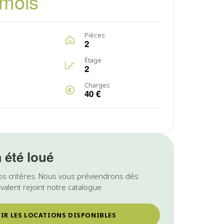
/mois
Pièces
2
Étage
2
Charges
40 €
a été loué
os critères. Nous vous préviendrons dès
valent rejoint notre catalogue.
IR LES LOCATIONS DISPONIBLES