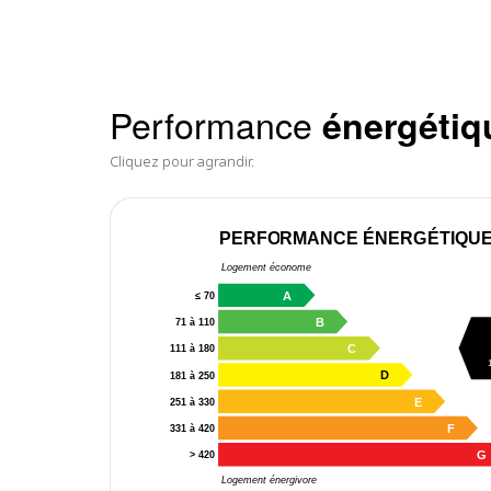
Performance
énergétiq
Cliquez pour agrandir.
PERFORMANCE ÉNERGÉTIQU
Logement économe
A
≤ 70
B
71 à 110
C
111 à 180
D
181 à 250
E
251 à 330
F
331 à 420
G
> 420
Logement énergivore