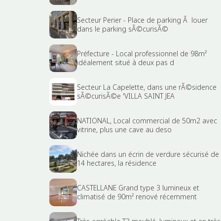
Secteur Perier - Place de parking Ã louer
dans le parking sÃ©curisÃ©
Préfecture - Local professionnel de 98m²
idéalement situé à deux pas d
Secteur La Capelette, dans une rÃ©sidence
sÃ©curisÃ©e 'VILLA SAINT JEA
NATIONAL, Local commercial de 50m2 avec
vitrine, plus une cave au deso
Nichée dans un écrin de verdure sécurisé de
14 hectares, la résidence
CASTELLANE Grand type 3 lumineux et
climatisé de 90m² renové récemment