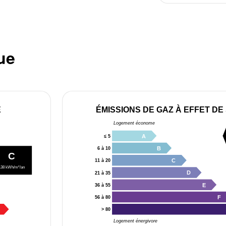
ue
E
ÉMISSIONS DE GAZ À EFFET DE
Logement économe
A
≤ 5
B
6 à 10
C
C
11 à 20
138 kWh/m²/an
D
21 à 35
E
36 à 55
F
56 à 80
> 80
Logement énergivore