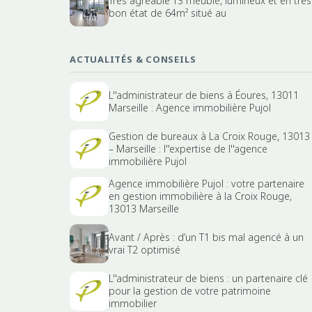
Très agréable T3 meublé, lumineux et en très
bon état de 64m² situé au
ACTUALITÉS & CONSEILS
L''administrateur de biens à Éoures, 13011
Marseille : Agence immobilière Pujol
Gestion de bureaux à La Croix Rouge, 13013
– Marseille : l''expertise de l''agence
immobilière Pujol
Agence immobilière Pujol : votre partenaire
en gestion immobilière à la Croix Rouge,
13013 Marseille
Avant / Après : d’un T1 bis mal agencé à un
vrai T2 optimisé
L''administrateur de biens : un partenaire clé
pour la gestion de votre patrimoine
immobilier