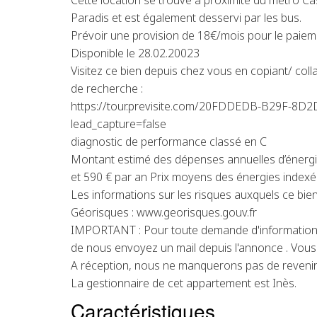
Cette location se trouve à proximité du métro C
Paradis et est également desservi par les bus.
Prévoir une provision de 18€/mois pour le paiem
Disponible le 28.02.20023
Visitez ce bien depuis chez vous en copiant/ coll
de recherche :
https://tour.previsite.com/20FDDEDB-B29F-8
lead_capture=false
diagnostic de performance classé en C
Montant estimé des dépenses annuelles d’énergi
et 590 € par an Prix moyens des énergies index
Les informations sur les risques auxquels ce bien
Géorisques : www.georisques.gouv.fr
IMPORTANT : Pour toute demande d'information 
de nous envoyez un mail depuis l'annonce . Vous 
A réception, nous ne manquerons pas de revenir
La gestionnaire de cet appartement est Inès.
Caractéristiques