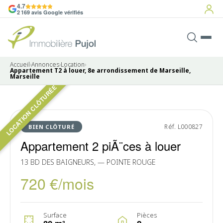
4.7
2 169 avis Google vérifiés
Accueil
›
Annonces
›
Location
›
Appartement T2 à louer, 8e arrondissement de Marseille,
Marseille
LOCATION CLÔTURÉE
Pas de photo disponible
LOUÉ
Réf. L000827
BIEN CLÔTURÉ
Appartement 2 piÃ¨ces à louer
13 BD DES BAIGNEURS, — POINTE ROUGE
720 €/mois
Surface
Pièces