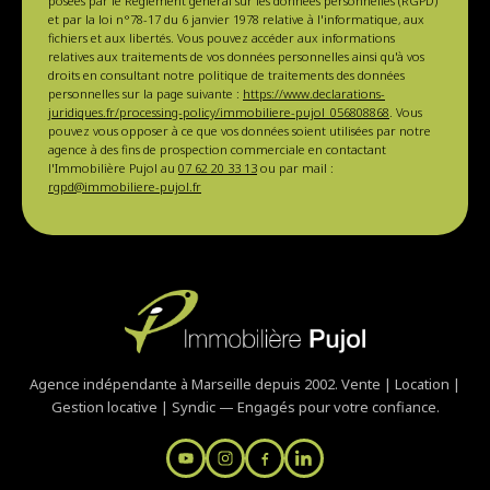
posées par le Règlement général sur les données personnelles (RGPD)
et par la loi n°78-17 du 6 janvier 1978 relative à l'informatique, aux
fichiers et aux libertés. Vous pouvez accéder aux informations
relatives aux traitements de vos données personnelles ainsi qu'à vos
droits en consultant notre politique de traitements des données
personnelles sur la page suivante :
https://www.declarations-
juridiques.fr/processing-policy/immobiliere-pujol_056808868
. Vous
pouvez vous opposer à ce que vos données soient utilisées par notre
agence à des fins de prospection commerciale en contactant
l'Immobilière Pujol au
07 62 20 33 13
ou par mail :
rgpd@immobiliere-pujol.fr
Agence indépendante à Marseille depuis 2002. Vente | Location |
Gestion locative | Syndic — Engagés pour votre confiance.