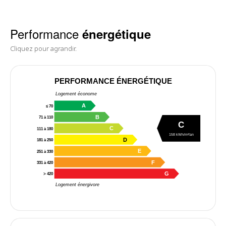
Performance
énergétique
Cliquez pour agrandir.
PERFORMANCE ÉNERGÉTIQUE
Logement économe
A
≤ 70
B
71 à 110
C
C
111 à 180
158 kWh/m²/an
D
181 à 250
E
251 à 330
F
331 à 420
G
> 420
Logement énergivore