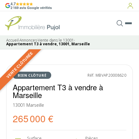
4.7
2 169 avis Google vérifiés
Accueil
›
Annonces
›
Vente dans le 13001
›
Appartement T3 à vendre, 13001, Marseille
VENTE CLÔTURÉE
8 photos
VENDU
Réf. MBVAP20008620
BIEN CLÔTURÉ
Appartement T3 à vendre à
Marseille
13001 Marseille
265 000 €
Surface
Pièces