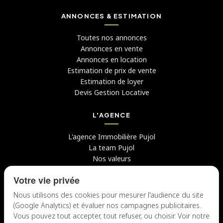
ANNONCES & ESTIMATION
Toutes nos annonces
Annonces en vente
Annonces en location
Estimation de prix de vente
Estimation de loyer
Devis Gestion Locative
L'AGENCE
L'agence Immobilière Pujol
La team Pujol
Nos valeurs
Avis clients
Votre vie privée
Conseils
Candidater chez nous
Nous utilisons des cookies pour mesurer l'audience du site
(Google Analytics) et évaluer nos campagnes publicitaires.
NOUS CONTACTER
Vous pouvez tout accepter, tout refuser, ou choisir. Voir notre