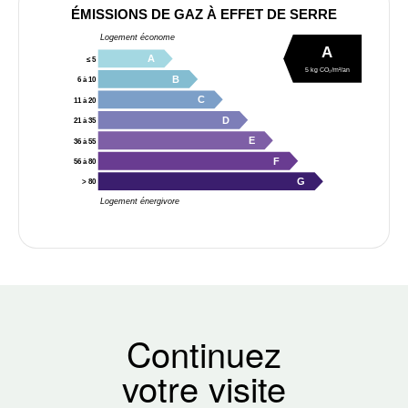
ÉMISSIONS DE GAZ À EFFET DE SERRE
Logement économe
A
A
≤ 5
5 kg CO₂/m²/an
B
6 à 10
C
11 à 20
D
21 à 35
E
36 à 55
F
56 à 80
G
> 80
Logement énergivore
Continuez
votre visite