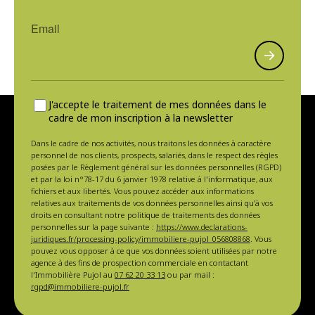
J'accepte le traitement de mes données dans le
cadre de mon inscription à la newsletter
Dans le cadre de nos activités, nous traitons les données à caractère
personnel de nos clients, prospects, salariés, dans le respect des règles
posées par le Règlement général sur les données personnelles (RGPD)
et par la loi n°78-17 du 6 janvier 1978 relative à l'informatique, aux
fichiers et aux libertés. Vous pouvez accéder aux informations
relatives aux traitements de vos données personnelles ainsi qu'à vos
droits en consultant notre politique de traitements des données
personnelles sur la page suivante :
https://www.declarations-
juridiques.fr/processing-policy/immobiliere-pujol_056808868
. Vous
pouvez vous opposer à ce que vos données soient utilisées par notre
agence à des fins de prospection commerciale en contactant
l'Immobilière Pujol au
07 62 20 33 13
ou par mail :
rgpd@immobiliere-pujol.fr