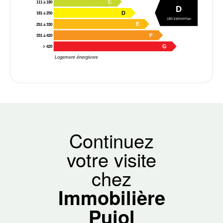
C
111 à 180
D
D
181 à 250
180 kWh/m²/an
E
251 à 330
F
331 à 420
G
> 420
Logement énergivore
Continuez
votre visite
chez
Immobilière
Pujol