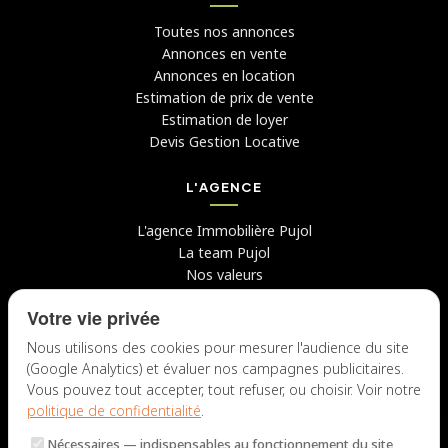
Toutes nos annonces
Annonces en vente
Annonces en location
Estimation de prix de vente
Estimation de loyer
Devis Gestion Locative
L'AGENCE
L'agence Immobilière Pujol
La team Pujol
Nos valeurs
Avis clients
Votre vie privée
Conseils
Candidater chez nous
Nous utilisons des cookies pour mesurer l'audience du site
(Google Analytics) et évaluer nos campagnes publicitaires.
NOUS CONTACTER
Vous pouvez tout accepter, tout refuser, ou choisir. Voir notre
politique de confidentialité
.
7 rue du Docteur Fiolle, 13006 Marseille
Nécessaires
— indispensables au fonctionnement du site