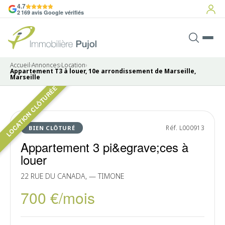
4.7
2 169 avis Google vérifiés
Accueil
›
Annonces
›
Location
›
Appartement T3 à louer, 10e arrondissement de Marseille,
Marseille
LOCATION CLÔTURÉE
Pas de photo disponible
LOUÉ
Réf. L000913
BIEN CLÔTURÉ
Appartement 3 pi&egrave;ces à
louer
22 RUE DU CANADA, — TIMONE
700 €/mois